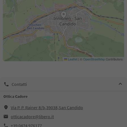
Leaflet
|
©
OpenStreetMap
Contributors
Contatti
Ottica Cadore
Via P. P. Rainer 8/b,39038,San Candido
otticacadore@libero.it
+39 0474 976177