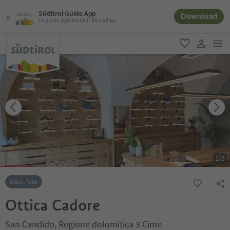
Südtirol Guide App
Download
La guida digitale dell´Alto Adige
men
favoriti
user lin
1
/
3
Ottici, foto
Ottica Cadore
San Candido, Regione dolomitica 3 Cime