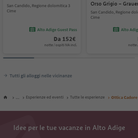
Orso Grigio – Graue
San Candido, Regione dolomitica 3
Cime
San Candido, Regione dol
Cime
Alto Adige Guest Pass
Alto Adi
Da
152
€
notte / ospiti IVA incl.
notte /
Tutti gli alloggi nelle vicinanze
...
Esperienze ed eventi
Tutte le esperienze
Ottica Cadore
Idee per le tue vacanze in Alto Adige