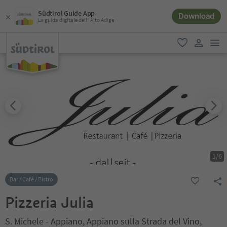
Südtirol Guide App
Download
La guida digitale dell´Alto Adige
men
favoriti
user lin
1
/
6
Bar / Café / Bistro
Pizzeria Julia
S. Michele - Appiano, Appiano sulla Strada del Vino,