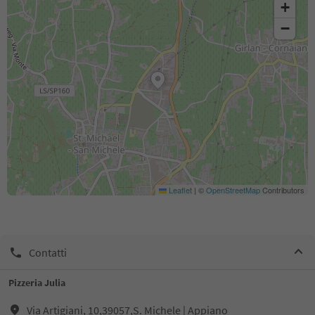
+
−
Leaflet
|
©
OpenStreetMap
Contributors
Contatti
Pizzeria Julia
Via Artigiani, 10,39057,S. Michele | Appiano