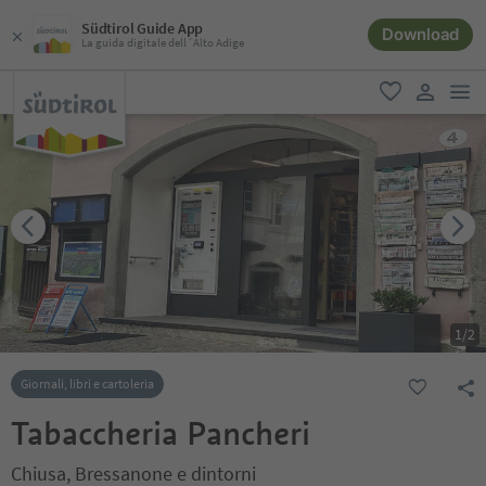
Südtirol Guide App
Download
La guida digitale dell´Alto Adige
men
favoriti
user lin
1
/
2
Giornali, libri e cartoleria
Tabaccheria Pancheri
Chiusa, Bressanone e dintorni