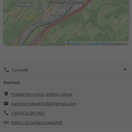
Leaflet
|
©
OpenStreetMap
Contributors
Contatti
Pancheri
Piazza Parrochia ,39043,Chiusa
pancheri.tabaktrafik@gmail.com
+39 0472 847 003
https://g.co/kgs/uaqk2hP