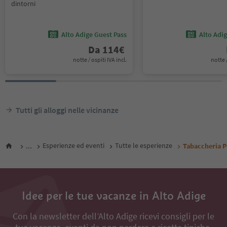
dintorni
Alto Adige Guest Pass
Alto Adi
Da
114
€
notte / ospiti IVA incl.
notte /
Tutti gli alloggi nelle vicinanze
...
Esperienze ed eventi
Tutte le esperienze
Tabaccheria P
Idee per le tue vacanze in Alto Adige
Con la newsletter dell’Alto Adige ricevi consigli per le