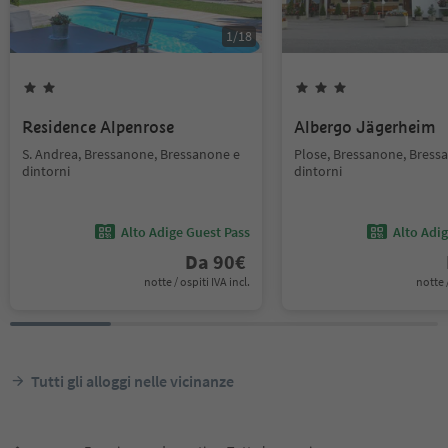
1
/
18
Residence Alpenrose
Albergo Jägerheim
S. Andrea, Bressanone, Bressanone e
Plose, Bressanone, Bress
dintorni
dintorni
Alto Adige Guest Pass
Alto Adi
Da
90
€
notte / ospiti IVA incl.
notte /
Tutti gli alloggi nelle vicinanze