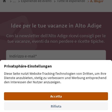
...
Esperienze ed eventi
Tutte le esperienze
A. Weger
Idee per le tue vacanze in Alto Adige
Con la newsletter dell’Alto Adige ricevi consigli per le
tue vacanze, eventi da non perdere e ricette tipiche.
Indirizzo e-mail*
Iscriviti alla newsletter