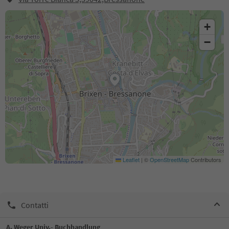
+
−
Leaflet
|
©
OpenStreetMap
Contributors
Contatti
A. Weger Univ.- Buchhandlung