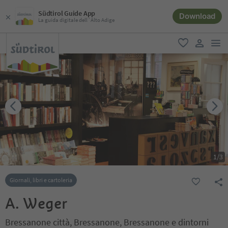
Südtirol Guide App
Download
La guida digitale dell´Alto Adige
men
favoriti
user lin
1
/
3
Giornali, libri e cartoleria
A. Weger
Bressanone città, Bressanone, Bressanone e dintorni