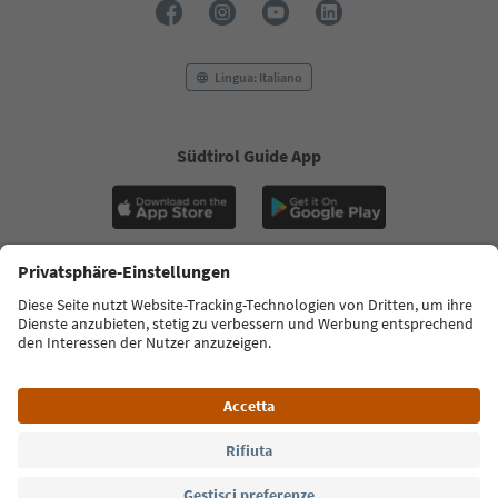
Lingua: Italiano
Südtirol Guide App
FAQ
Contatti
Press
MICE
Privacy Policy
Termini e condizioni
Crediti
Cookie Policy
Film commission
Chi siamo
Dichiarazione di accessibilità
Alto Adige B2B
© 2026 IDM Südtirol