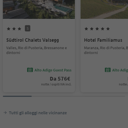
S
Südtirol Chalets Valsegg
Hotel Familiamus
Valles, Rio di Pusteria, Bressanone e
Maranza, Rio di Pusteria,
dintorni
dintorni
Alto Adige Guest Pass
Alto Adi
Da
576
€
notte / ospiti IVA incl.
notte /
Tutti gli alloggi nelle vicinanze