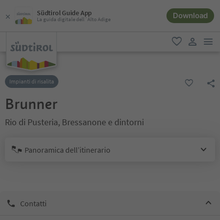
Südtirol Guide App
Download
La guida digitale dell´Alto Adige
men
favoriti
user lin
Impianti di risalita
Brunner
Rio di Pusteria, Bressanone e dintorni
Panoramica dell’itinerario
Contatti