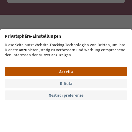
Con la newsletter dell’Alto Adige ricevi consigli per le
tue vacanze, eventi da non perdere e ricette tipiche.
Indirizzo e-mail*
Iscriviti alla newsletter
Lingua: Italiano
Südtirol Guide App