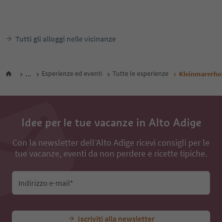
Innichen
San Candido, Regione dol
Cime
San Candido, Regione dolomitica 3
Cime
Alto Adige Guest Pass
Alto Adi
Da
105
€
notte / ospiti IVA incl.
notte /
Tutti gli alloggi nelle vicinanze
...
Esperienze ed eventi
Tutte le esperienze
Kleinmarerho
Idee per le tue vacanze in Alto Adige