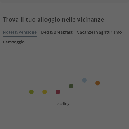
Trova il tuo alloggio nelle vicinanze
Hotel & Pensione
Bed & Breakfast
Vacanze in agriturismo
Campeggio
Prenotabile online
Prenotabile online
1
/
31
Residence San Candido-
Garni-Hotel Am Bur