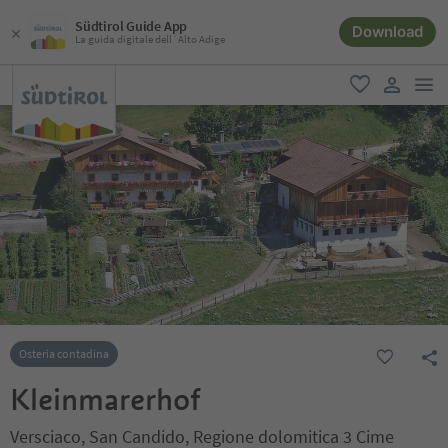
Südtirol Guide App
Download
La guida digitale dell´Alto Adige
men
favoriti
user lin
Osteria contadina
Kleinmarerhof
Versciaco, San Candido, Regione dolomitica 3 Cime