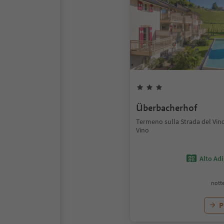
Überbacherhof
Termeno sulla Strada del Vino
Vino
Alto Ad
notte
P