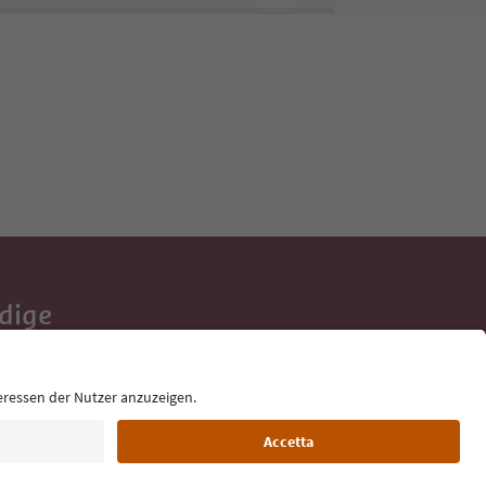
Adige
e tue vacanze,