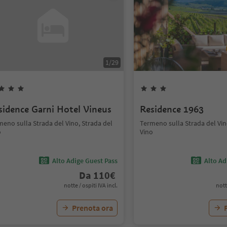
1
/
29
sidence Garni Hotel Vineus
Residence 1963
eno sulla Strada del Vino, Strada del
Termeno sulla Strada del Vin
o
Vino
Alto Adige Guest Pass
Alto Ad
Da
110
€
notte / ospiti IVA incl.
nott
Prenota ora