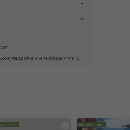
.com
n.com/de/sport-und-erlebnisbad-tramin/
abile online
Prenotabile online