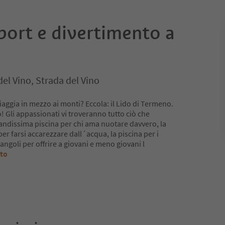
sport e divertimento a
el Vino, Strada del Vino
piaggia in mezzo ai monti? Eccola: il Lido di Termeno.
 Gli appassionati vi troveranno tutto ciò che
ndissima piscina per chi ama nuotare davvero, la
r farsi accarezzare dall´acqua, la piscina per i
ngoli per offrire a giovani e meno giovani l
tto