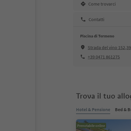
Come trovarci
Contatti
Piscina di Termeno
Strada del vino 152,
+39 0471 861275
Trova il tuo all
Hotel & Pensione
Bed & B
Prenotabile online