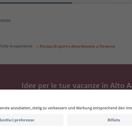
inanze
Tutte le esperienze
Piscina di sport e divertimento a Termeno
Idee per le tue vacanze in Alto 
Con la newsletter dell’Alto Adige ricevi consigli per l
eventi da non perdere e ricette tipiche.
Indirizzo e-mail*