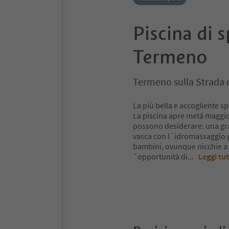
Piscina di 
Termeno
Termeno sulla Strada d
La più bella e accogliente s
La piscina apre metá maggio!
possono desiderare: una gra
vasca con l´idromassaggio pe
bambini, ovunque nicchie a a
´opportunità di
...
Leggi tu