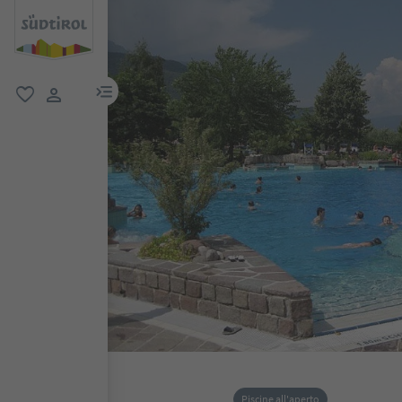
menu link
favoriti
user link
Piscine all'aperto