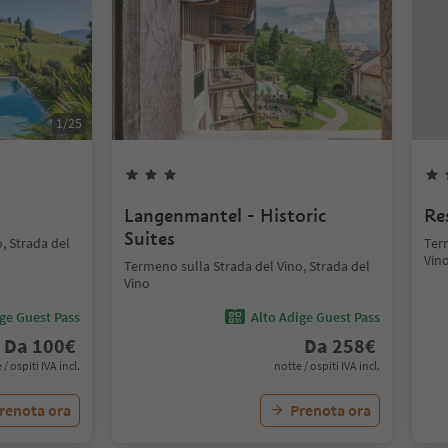
1
/
25
Langenmantel - Historic
Re
Suites
, Strada del
Term
Vin
Termeno sulla Strada del Vino, Strada del
Vino
ige Guest Pass
Alto Adige Guest Pass
Da
100
€
Da
258
€
 / ospiti IVA incl.
notte / ospiti IVA incl.
renota ora
Prenota ora