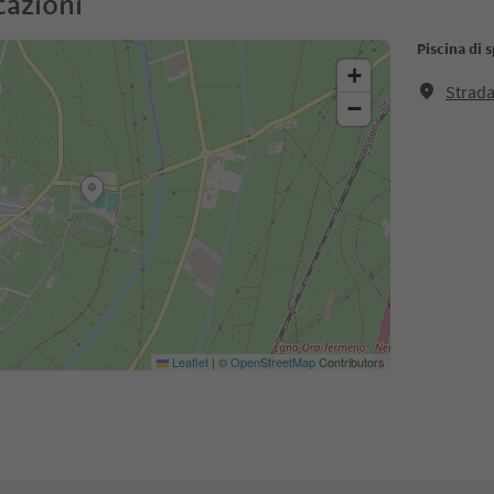
cazioni
Piscina di 
+
Strada
−
Leaflet
|
©
OpenStreetMap
Contributors