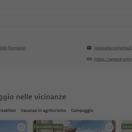
39040,Termeno
lidokaltern@gmail
https://www.trami
oggio nelle vicinanze
reakfast
Vacanze in agriturismo
Campeggio
Prenotabile online
Prenot