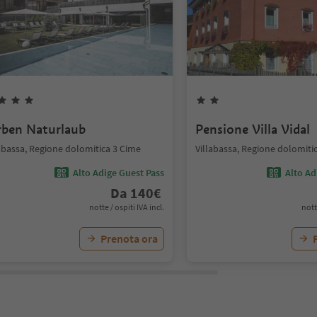
rben Naturlaub
Pensione Villa Vidal
labassa, Regione dolomitica 3 Cime
Villabassa, Regione dolomiti
Alto Adige Guest Pass
Alto Ad
Da
140
€
notte / ospiti IVA incl.
nott
Prenota ora