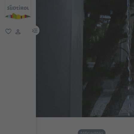
menu link
favoriti
user link
Edifici pubblici