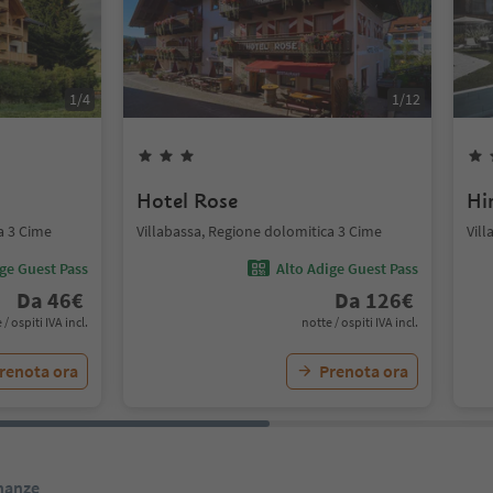
1
/
4
1
/
12
Hotel Rose
Hi
a 3 Cime
Villabassa, Regione dolomitica 3 Cime
Vil
ige Guest Pass
Alto Adige Guest Pass
Da
46
€
Da
126
€
 / ospiti IVA incl.
notte / ospiti IVA incl.
renota ora
Prenota ora
inanze