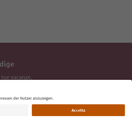
Adige
e tue vacanze,