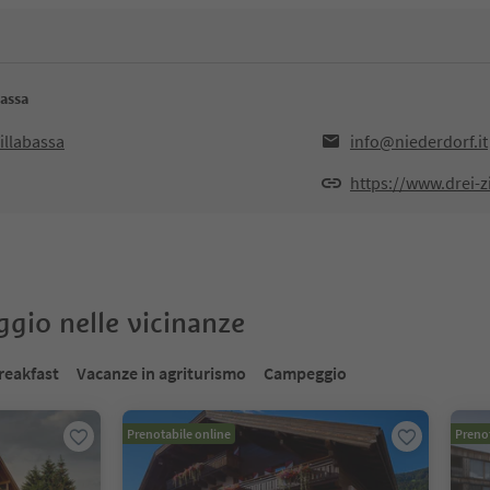
bassa
illabassa
info@niederdorf.it
https://www.drei-z
oggio nelle vicinanze
reakfast
Vacanze in agriturismo
Campeggio
Prenotabile online
Prenot