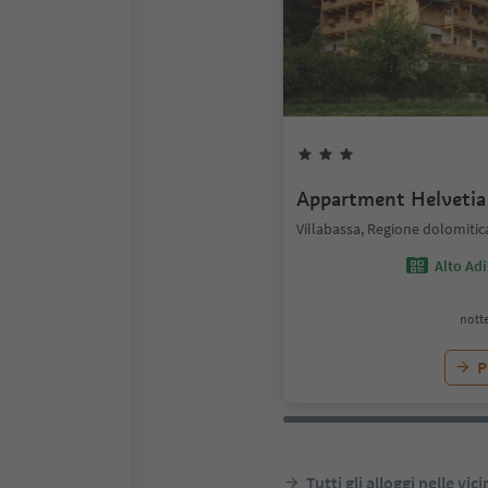
Appartment Helvetia
Villabassa, Regione dolomitic
Alto Ad
notte
P
Tutti gli alloggi nelle vic