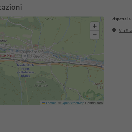
cazioni
Rispetta la
+
Via St
−
Leaflet
|
©
OpenStreetMap
Contributors