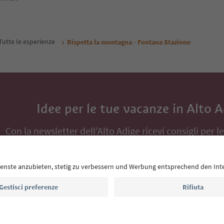
Tutte le esperienze
Rispetta la montagna - Fontana Stazione
Idee per le tue vacanze in Alto 
Con la newsletter dell’Alto Adige ricevi consigli per l
eventi da non perdere e ricette tipiche.
Indirizzo e-mail*
Iscriviti alla newsletter