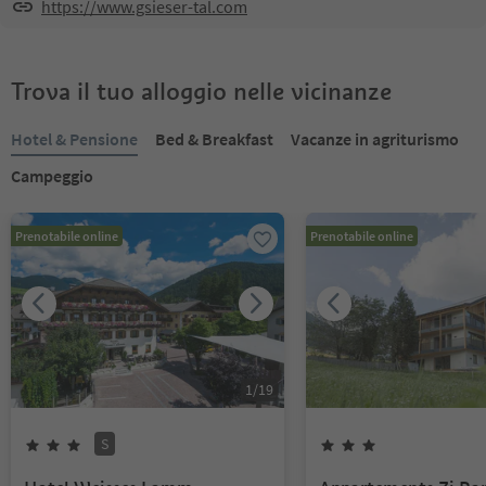
https://www.gsieser-tal.com
Trova il tuo alloggio nelle vicinanze
Hotel & Pensione
Bed & Breakfast
Vacanze in agriturismo
Campeggio
Prenotabile online
Prenotabile online
1
/
19
S