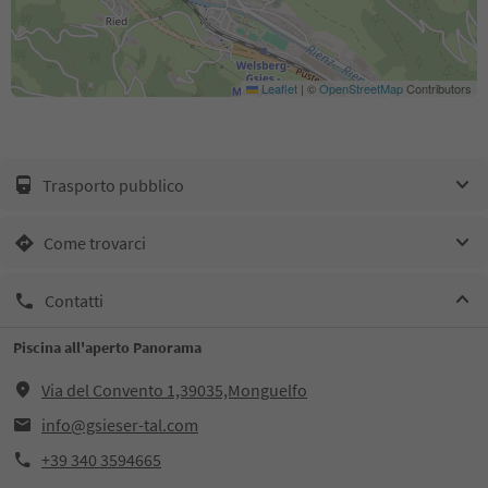
Leaflet
|
©
OpenStreetMap
Contributors
Trasporto pubblico
Come trovarci
Contatti
Piscina all'aperto Panorama
Via del Convento 1,39035,Monguelfo
info@gsieser-tal.com
+39 340 3594665