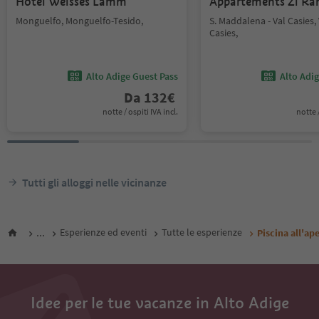
Hotel Weisses Lamm
Appartements Zi Ra
Monguelfo, Monguelfo-Tesido,
S. Maddalena - Val Casies, 
Casies,
Alto Adige Guest Pass
Alto Adi
Da
132
€
notte / ospiti IVA incl.
notte /
Tutti gli alloggi nelle vicinanze
...
Esperienze ed eventi
Tutte le esperienze
Piscina all'a
Idee per le tue vacanze in Alto Adige