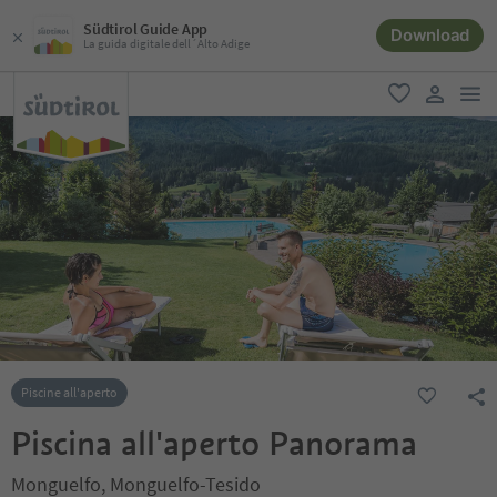
Südtirol Guide App
Download
La guida digitale dell´Alto Adige
men
favoriti
user lin
Piscine all'aperto
Piscina all'aperto Panorama
Monguelfo, Monguelfo-Tesido