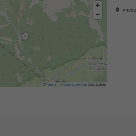
+
Anters
−
Leaflet
|
©
OpenStreetMap
Contributors