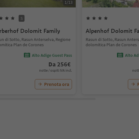
1
/
13
S
rberhof Dolomit Family
Alpenhof Dolomit F
un di Sotto, Rasun Anterselva, Regione
Rasun di Sotto, Rasun Anters
omitica Plan de Corones
dolomitica Plan de Corones
Alto Adige Guest Pass
Alto Ad
Da
256
€
notte / ospiti IVA incl.
nott
Prenota ora