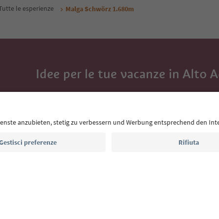
Tutte le esperienze
Malga Schwörz 1.680m
Idee per le tue vacanze in Alto 
Con la newsletter dell’Alto Adige ricevi consigli per l
eventi da non perdere e ricette tipiche.
Indirizzo e-mail*
Iscriviti alla newsletter