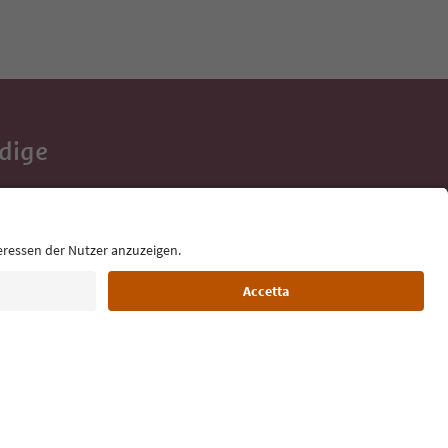
Adige
e tue vacanze,