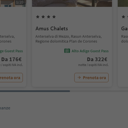
1
/
20
Amus Chalets
Ga
terselva,
Anterselva di Mezzo, Rasun Anterselva,
Ras
Corones
Regione dolomitica Plan de Corones
dol
ige Guest Pass
Alto Adige Guest Pass
Da
176
€
Da
322
€
 / ospiti IVA incl.
notte / ospiti IVA incl.
renota ora
Prenota ora
inanze