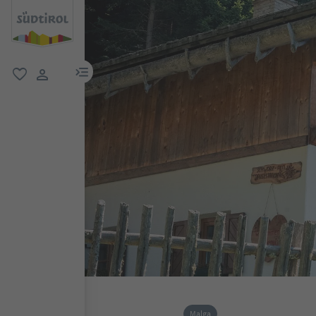
menu link
favoriti
user link
Malga