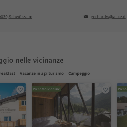
39030,Schwörzalm
gerhardw@alice.it
oggio nelle vicinanze
reakfast
Vacanze in agriturismo
Campeggio
Prenotabile online
Prenot