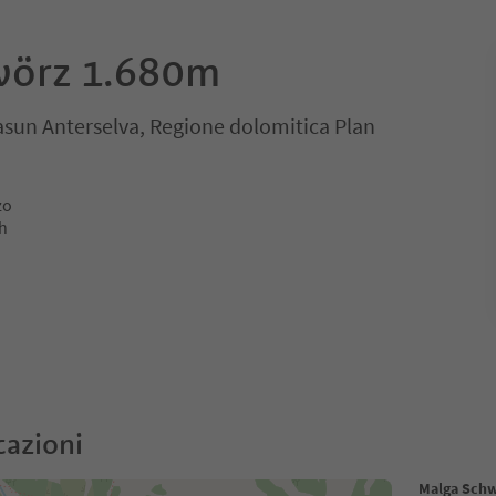
wörz 1.680m
asun Anterselva, Regione dolomitica Plan
zo
3h
cazioni
Malga Sch