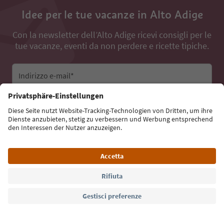
Idee per le tue vacanze in Alto Adige
Con la newsletter dell’Alto Adige ricevi consigli per le
tue vacanze, eventi da non perdere e ricette tipiche.
Indirizzo e-mail*
Iscriviti alla newsletter
Lingua: Italiano