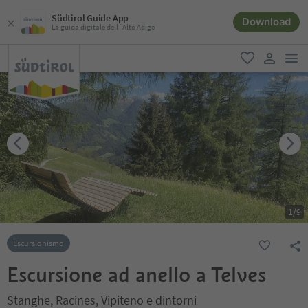
Südtirol Guide App
Download
La guida digitale dell´Alto Adige
men
favoriti
user lin
1
/
9
Escursionismo
Escursione ad anello a Telves
Stanghe, Racines, Vipiteno e dintorni