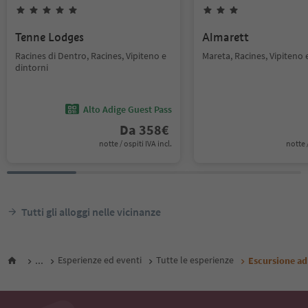
Tenne Lodges
Almarett
Racines di Dentro, Racines, Vipiteno e
Mareta, Racines, Vipiteno 
dintorni
Alto Adige Guest Pass
Da
358
€
notte / ospiti IVA incl.
notte /
Tutti gli alloggi nelle vicinanze
...
Esperienze ed eventi
Tutte le esperienze
Escursione ad 