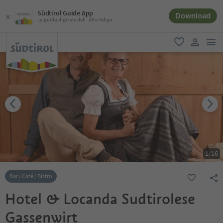
Südtirol Guide App
Download
La guida digitale dell´Alto Adige
men
favoriti
user lin
1
/
16
Bar / Café / Bistro
Hotel & Locanda Sudtirolese
Gassenwirt