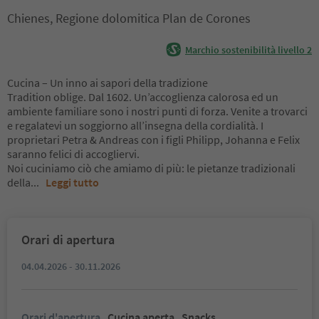
Chienes, Regione dolomitica Plan de Corones
Marchio sostenibilità livello 2
Cucina – Un inno ai sapori della tradizione
Tradition oblige. Dal 1602. Un’accoglienza calorosa ed un
ambiente familiare sono i nostri punti di forza. Venite a trovarci
e regalatevi un soggiorno all’insegna della cordialità. I
proprietari Petra & Andreas con i figli Philipp, Johanna e Felix
saranno felici di accogliervi.
Noi cuciniamo ciò che amiamo di più: le pietanze tradizionali
della
...
Leggi tutto
Orari di apertura
04.04.2026 - 30.11.2026
Orari d'apertura
Cucina aperta
Snacks