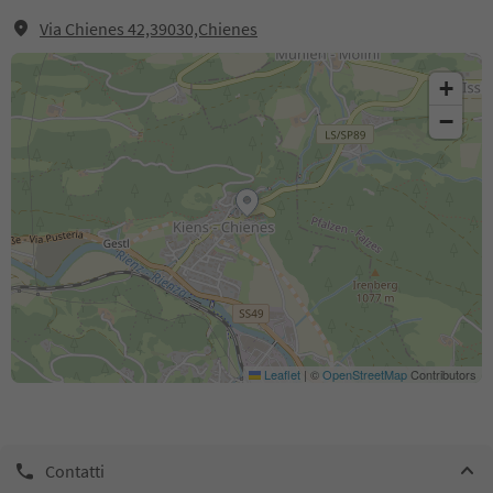
Via Chienes 42,39030,Chienes
+
−
Leaflet
|
©
OpenStreetMap
Contributors
Contatti