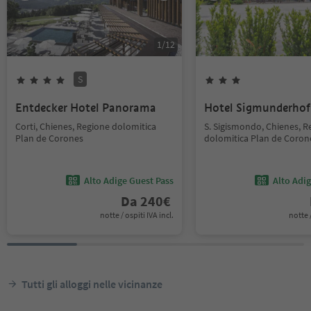
1
/
12
S
Entdecker Hotel Panorama
Hotel Sigmunderho
Corti, Chienes, Regione dolomitica
S. Sigismondo, Chienes, R
Plan de Corones
dolomitica Plan de Coron
Alto Adige Guest Pass
Alto Adi
Da
240
€
notte / ospiti IVA incl.
notte /
Tutti gli alloggi nelle vicinanze