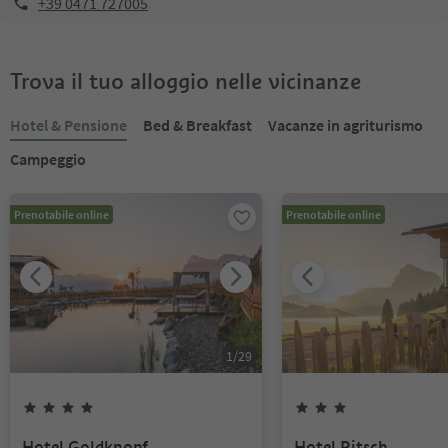
+39 0471 727005
Trova il tuo alloggio nelle vicinanze
Hotel & Pensione
Bed & Breakfast
Vacanze in agriturismo
Campeggio
Prenotabile online
Prenotabile online
1
/
29
Hotel Goldknopf
Hotel Ritsch