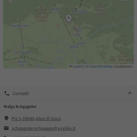
Leaflet
|
©
OpenStreetMap
Contributors
Contatti
Malga Schgaguler
Piz 5,39040,Alpe di Siusi
schgagulerschwaige@virgilio.it