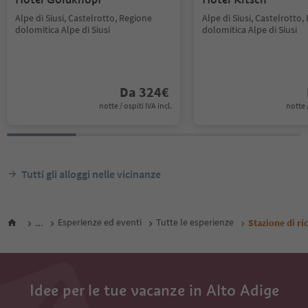
Alpe di Siusi, Castelrotto, Regione
Alpe di Siusi, Castelrotto,
dolomitica Alpe di Siusi
dolomitica Alpe di Siusi
Da
324
€
notte / ospiti IVA incl.
notte /
Tutti gli alloggi nelle vicinanze
...
Esperienze ed eventi
Tutte le esperienze
Stazione di ri
Idee per le tue vacanze in Alto Adige