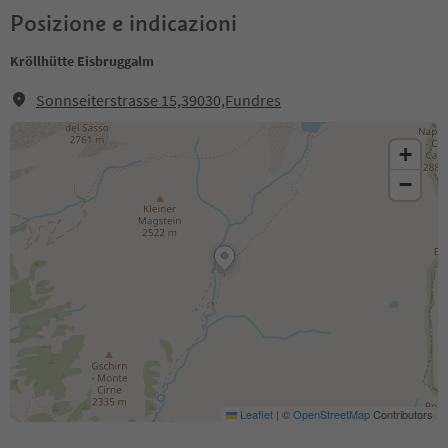
Posizione e indicazioni
Kröllhütte Eisbruggalm
Sonnseiterstrasse 15,39030,Fundres
+
−
Leaflet
|
©
OpenStreetMap
Contributors