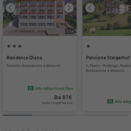
1
/
14
Residence Diana
Pensione Steigerhof
Terento, Bressanone e dintorni
S. Paolo - Rodengo, Rode
Bressanone e dintorni
Alto Adige Guest Pass
Da
87
€
Alto Adi
notte / ospiti IVA incl.