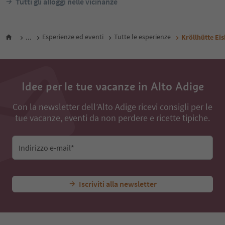
Tutti gli alloggi nelle vicinanze
...
Esperienze ed eventi
Tutte le esperienze
Kröllhütte Ei
Idee per le tue vacanze in Alto Adige
Con la newsletter dell’Alto Adige ricevi consigli per le
tue vacanze, eventi da non perdere e ricette tipiche.
Indirizzo e-mail*
Iscriviti alla newsletter