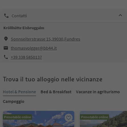
Contatti
Kröllhütte Eisbruggalm
Sonnseiterstrasse 15,39030,Fundres
thomasvolgger@bb44.it
+39 338 5850137
Trova il tuo alloggio nelle vicinanze
Hotel & Pensione
Bed & Breakfast
Vacanze in agriturismo
Campeggio
Prenotabile online
Prenotabile online