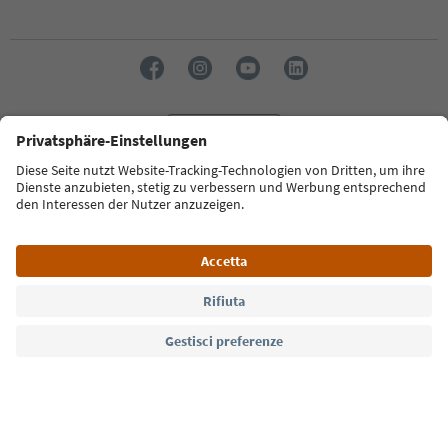
Lingua: Italiano
Südtirol Guide App
FAQ
Contatti
Press
MICE
Privacy Policy
Termini e condizioni
Crediti
Cookie Policy
Film commission
Chi siamo
Dichiarazione di accessibilità
Alto Adige B2B