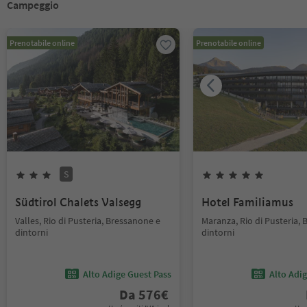
Campeggio
Prenotabile online
Prenotabile online
S
Südtirol Chalets Valsegg
Hotel Familiamus
Valles, Rio di Pusteria, Bressanone e
Maranza, Rio di Pusteria,
dintorni
dintorni
Alto Adige Guest Pass
Alto Adi
Da
576
€