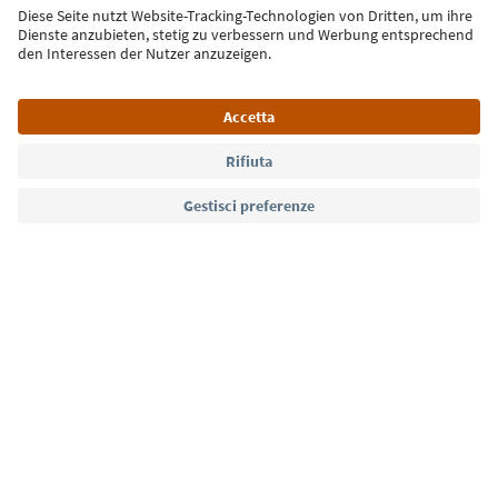
Iscriviti alla newsletter
Lingua: Italiano
Südtirol Guide App
FAQ
Contatti
Press
MICE
Privacy Policy