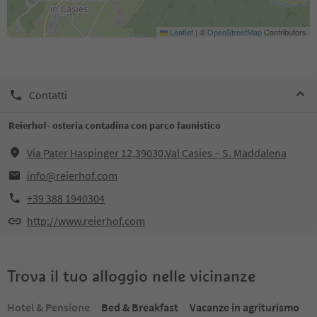
Leaflet
|
©
OpenStreetMap
Contributors
Contatti
Reierhof- osteria contadina con parco faunistico
Via Pater Haspinger 12,39030,Val Casies – S. Maddalena
info@reierhof.com
+39 388 1940304
http://www.reierhof.com
Trova il tuo alloggio nelle vicinanze
Hotel & Pensione
Bed & Breakfast
Vacanze in agriturismo