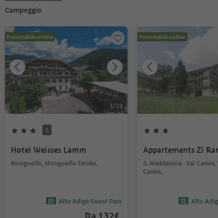
Campeggio
Prenotabile online
Prenotabile online
1
/
19
S
Hotel Weisses Lamm
Appartements Zi Ra
Monguelfo, Monguelfo-Tesido,
S. Maddalena - Val Casies, 
Casies,
Alto Adige Guest Pass
Alto Adi
Da
132
€