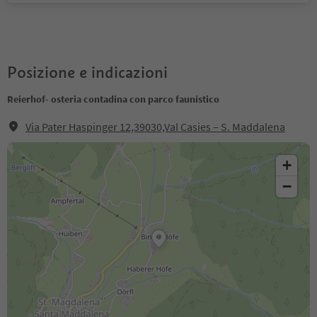
Posizione e indicazioni
Reierhof- osteria contadina con parco faunistico
Via Pater Haspinger 12,39030,Val Casies – S. Maddalena
+
−