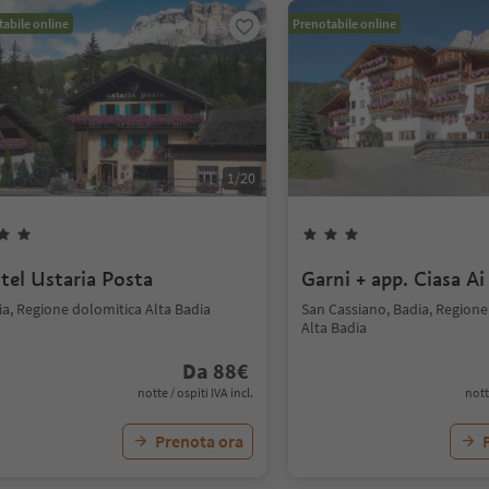
abile online
Prenotabile online
1
/
20
tel Ustaria Posta
Garni + app. Ciasa Ai
ia, Regione dolomitica Alta Badia
San Cassiano, Badia, Regione
Alta Badia
Da
88
€
notte / ospiti IVA incl.
nott
Prenota ora