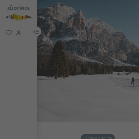
menu link
favoriti
user link
Centri sci di fondo