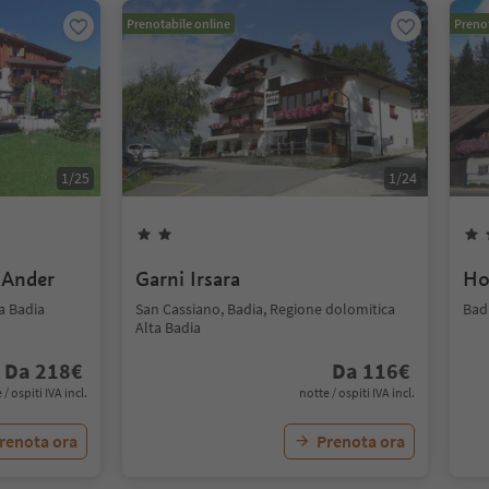
Prenotabile online
Prenot
1
/
25
1
/
24
 Ander
Garni Irsara
Ho
a Badia
San Cassiano, Badia, Regione dolomitica
Bad
Alta Badia
Da
218
€
Da
116
€
 / ospiti IVA incl.
notte / ospiti IVA incl.
renota ora
Prenota ora