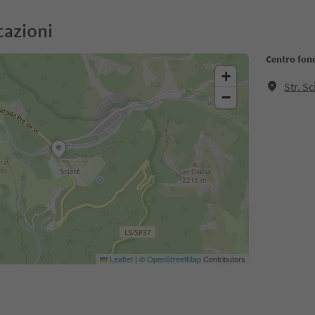
cazioni
Centro fon
+
Str. S
−
Leaflet
|
©
OpenStreetMap
Contributors