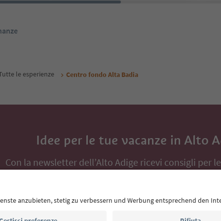
inanze
Tutte le esperienze
Centro fondo Alta Badia
Idee per le tue vacanze in Alto 
Con la newsletter dell’Alto Adige ricevi consigli per l
eventi da non perdere e ricette tipiche.
Indirizzo e-mail*