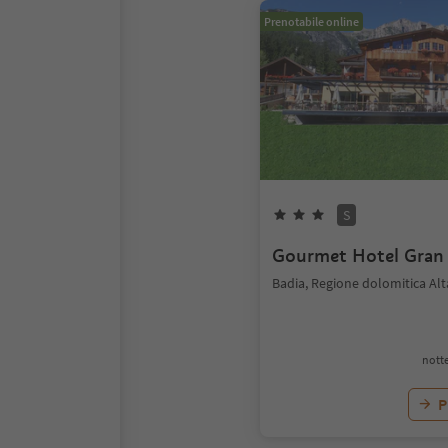
Prenotabile online
S
Gourmet Hotel Gran
Badia, Regione dolomitica Alt
notte
P