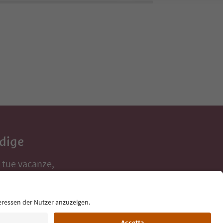
Adige
e tue vacanze,