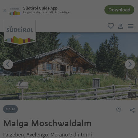
Südtirol Guide App
Download
La guida digitale dell´Alto Adige
men
favoriti
user lin
1
/
4
Malga
Malga Moschwaldalm
Falzeben, Avelengo, Merano e dintorni