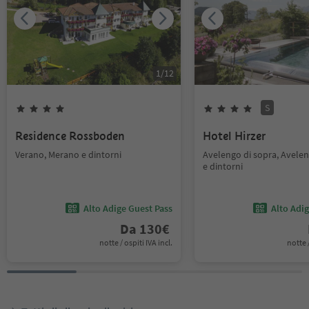
1
/
12
S
Residence Rossboden
Hotel Hirzer
Verano, Merano e dintorni
Avelengo di sopra, Avele
e dintorni
Alto Adige Guest Pass
Alto Adi
Da
130
€
notte / ospiti IVA incl.
notte /