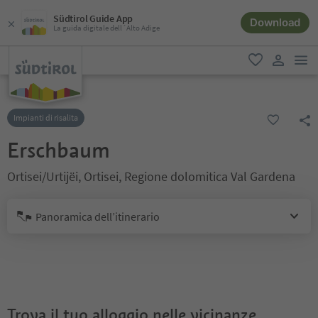
Südtirol Guide App
Download
La guida digitale dell´Alto Adige
men
favoriti
user lin
Impianti di risalita
Erschbaum
Ortisei/Urtijëi, Ortisei, Regione dolomitica Val Gardena
Panoramica dell’itinerario
Trova il tuo alloggio nelle vicinanze