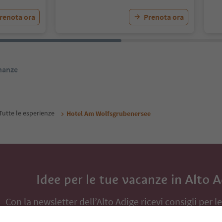
renota ora
Prenota ora
inanze
Tutte le esperienze
Hotel Am Wolfsgrubenersee
Idee per le tue vacanze in Alto 
Con la newsletter dell’Alto Adige ricevi consigli per l
eventi da non perdere e ricette tipiche.