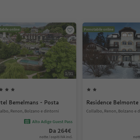
abile online
Prenotabile online
1
/
31
tel Bemelmans - Posta
Residence Belmonte
lalbo, Renon, Bolzano e dintorni
Collalbo, Renon, Bolzano e d
Alto Adige Guest Pass
Da
264
€
notte / ospiti IVA incl.
nott