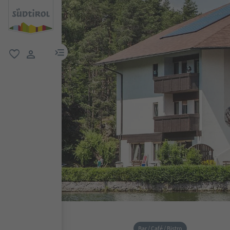
menu link
favoriti
user link
Bar / Café / Bistro