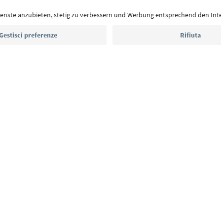
Indirizzo e-mail*
Iscriviti alla newsletter
E
Privacy Policy
Termini e condizioni
Crediti
Cookie Policy