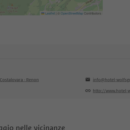
Leaflet
|
©
OpenStreetMap
Contributors
,Costalovara - Renon
info@hotel-wolfs
http://www.hotel-
oggio nelle vicinanze