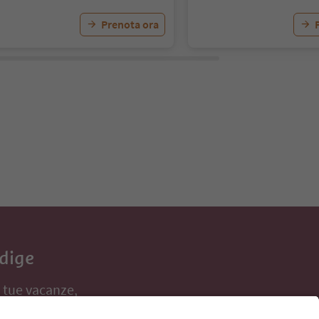
Prenota ora
Adige
e tue vacanze,