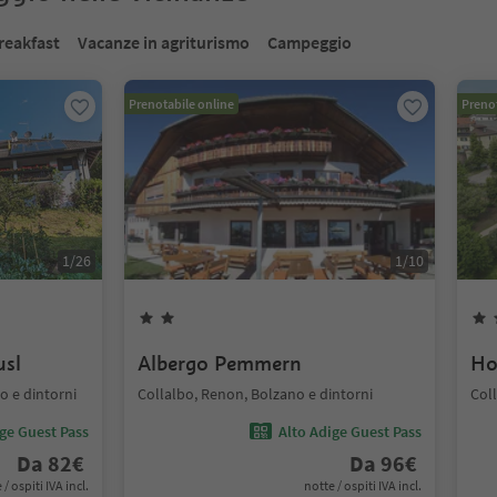
reakfast
Vacanze in agriturismo
Campeggio
Prenotabile online
Prenot
1
/
26
1
/
10
usl
Albergo Pemmern
Ho
 e dintorni
Collalbo, Renon, Bolzano e dintorni
Col
ige Guest Pass
Alto Adige Guest Pass
Da
82
€
Da
96
€
 / ospiti IVA incl.
notte / ospiti IVA incl.