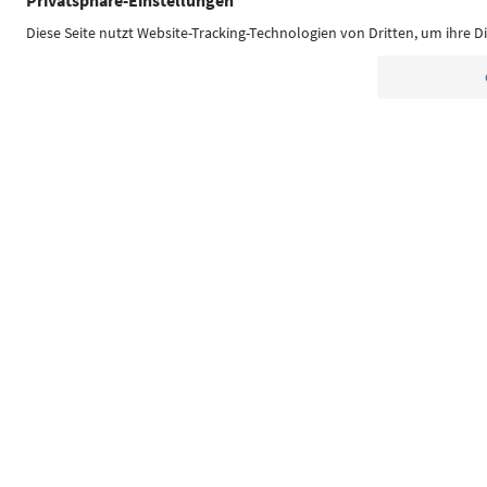
Südtirol Guide App
FAQ
Contatti
Press
MIC