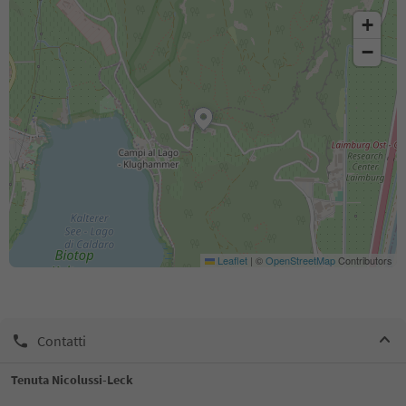
+
−
Leaflet
|
©
OpenStreetMap
Contributors
Contatti
Tenuta Nicolussi-Leck