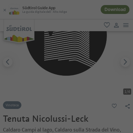
Südtirol Guide App
Download
La guida digitale dell´Alto Adige
men
favoriti
user lin
1
/
4
Vinoteca
Tenuta Nicolussi-Leck
Caldaro Campi al lago, Caldaro sulla Strada del Vino,