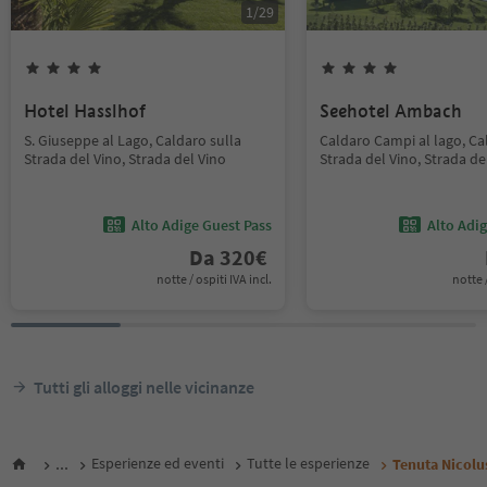
1
/
29
Hotel Hasslhof
Seehotel Ambach
S. Giuseppe al Lago, Caldaro sulla
Caldaro Campi al lago, Ca
Strada del Vino, Strada del Vino
Strada del Vino, Strada de
Alto Adige Guest Pass
Alto Adi
Da
320
€
notte / ospiti IVA incl.
notte /
Tutti gli alloggi nelle vicinanze
...
Esperienze ed eventi
Tutte le esperienze
Tenuta Nicolu