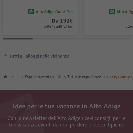
Alto Adige Guest Pass
Alto Adi
Da
192
€
notte / ospiti IVA incl.
notte /
Tutti gli alloggi nelle vicinanze
...
Esperienze ed eventi
Tutte le esperienze
Crazy Bunny L
Idee per le tue vacanze in Alto Adige
Con la newsletter dell’Alto Adige ricevi consigli per le
tue vacanze, eventi da non perdere e ricette tipiche.