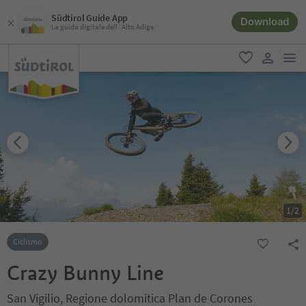
Südtirol Guide App
Download
La guida digitale dell´Alto Adige
men
favoriti
user lin
1
/
2
Ciclismo
Crazy Bunny Line
San Vigilio, Regione dolomitica Plan de Corones