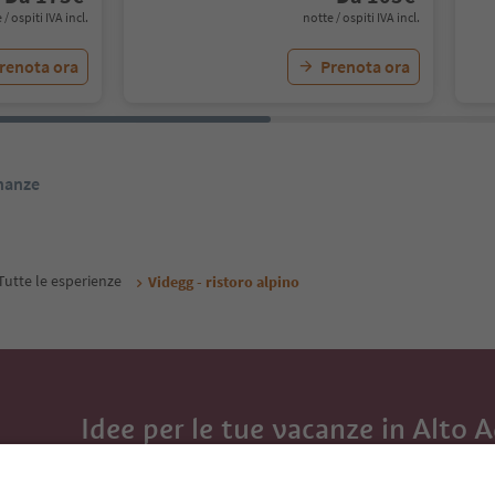
 / ospiti IVA incl.
notte / ospiti IVA incl.
renota ora
Prenota ora
inanze
Tutte le esperienze
Videgg - ristoro alpino
Idee per le tue vacanze in Alto 
Con la newsletter dell’Alto Adige ricevi consigli per l