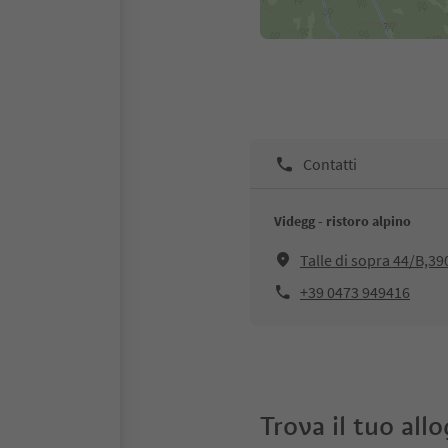
Contatti
Videgg - ristoro alpino
Talle di sopra 44/B,3
+39 0473 949416
Trova il tuo all