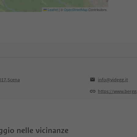
Leaflet
|
©
OpenStreetMap
Contributors
9017,Scena
info@videgg.it
https://www.bergg
oggio nelle vicinanze