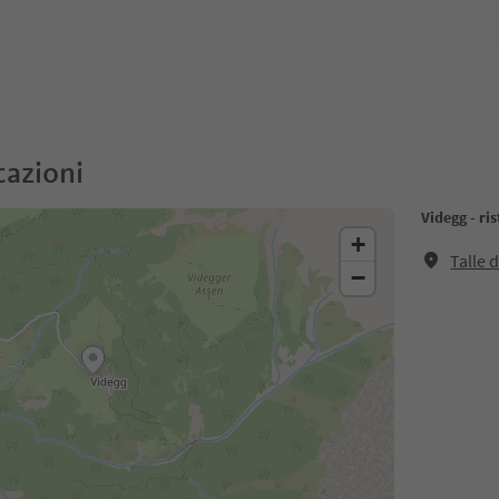
cazioni
Videgg - ri
+
Talle 
−