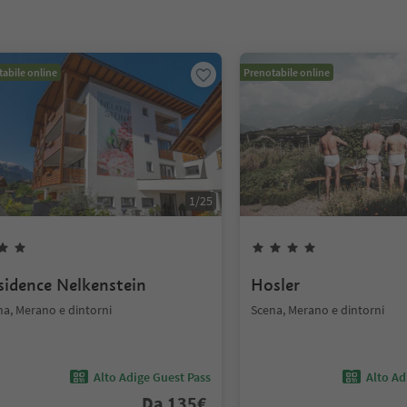
abile online
Prenotabile online
1
/
25
sidence Nelkenstein
Hosler
na, Merano e dintorni
Scena, Merano e dintorni
Alto Adige Guest Pass
Alto Ad
Da
135
€