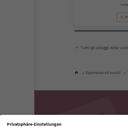
notte
P
Tutti gli alloggi nelle vic
Esperienze ed eventi