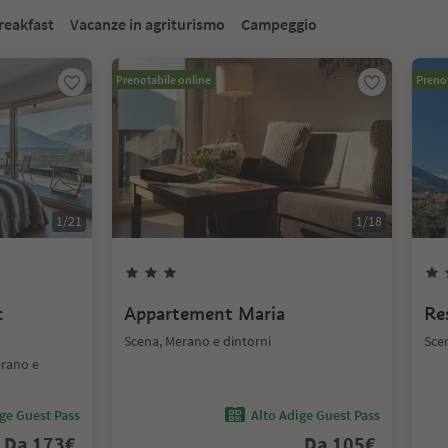
reakfast
Vacanze in agriturismo
Campeggio
Prenotabile online
Prenot
1
/
21
1
/
18
c
Appartement Maria
Re
Scena, Merano e dintorni
Sce
erano e
ige Guest Pass
Alto Adige Guest Pass
Da
173
€
Da
105
€