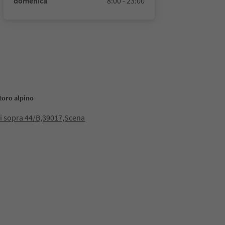
domenica
8:00 - 23:00
storo alpino
di sopra 44/B,39017,Scena