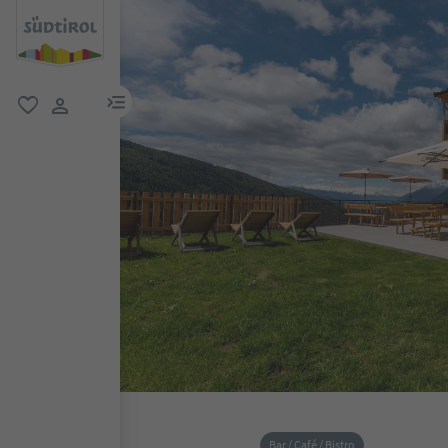
menu link
favoriti
user link
Bar / Café / Bistro