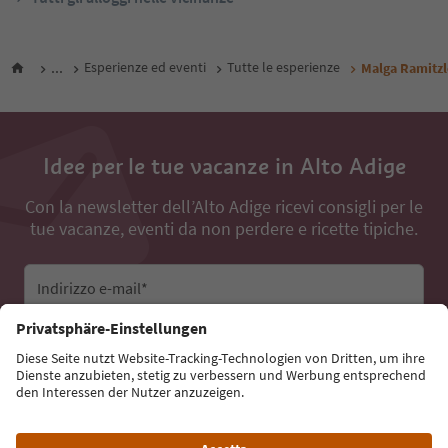
...
Esperienze ed eventi
Tutte le esperienze
Malga Ramitzl
Idee per le tue vacanze in Alto Adige
Con la newsletter dell’Alto Adige ricevi consigli per le
tue vacanze, eventi da non perdere e ricette tipiche.
Indirizzo e-mail*
Iscriviti alla newsletter