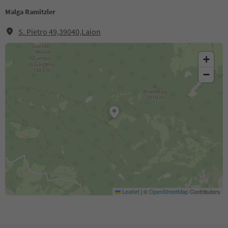
Malga Ramitzler
S. Pietro 49,39040,Laion
+
−
Leaflet
|
©
OpenStreetMap
Contributors