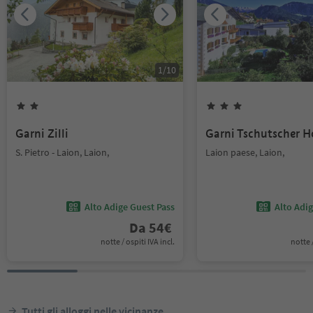
1
/
10
Garni Zilli
Garni Tschutscher H
S. Pietro - Laion, Laion,
Laion paese, Laion,
Alto Adige Guest Pass
Alto Adi
Da
54
€
notte / ospiti IVA incl.
notte /
Tutti gli alloggi nelle vicinanze