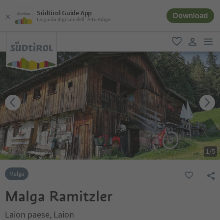
Südtirol Guide App
Download
La guida digitale dell´Alto Adige
men
favoriti
user lin
1
/
5
Malga
Malga Ramitzler
Laion paese, Laion