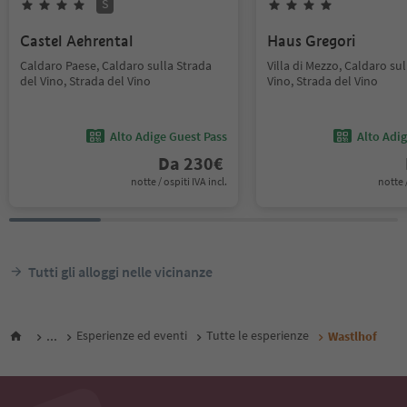
S
Castel Aehrental
Haus Gregori
Caldaro Paese, Caldaro sulla Strada
Villa di Mezzo, Caldaro sul
del Vino, Strada del Vino
Vino, Strada del Vino
Alto Adige Guest Pass
Alto Adi
Da
230
€
notte / ospiti IVA incl.
notte /
Tutti gli alloggi nelle vicinanze
...
Esperienze ed eventi
Tutte le esperienze
Wastlhof