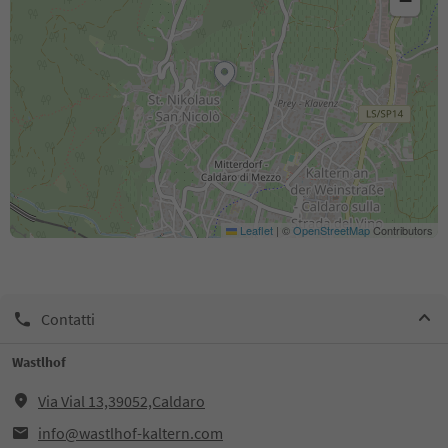
−
Leaflet
|
©
OpenStreetMap
Contributors
Contatti
Wastlhof
Via Vial 13,39052,Caldaro
info@wastlhof-kaltern.com