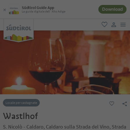
Südtirol Guide App
Download
La guida digitale dell´Alto Adige
men
favoriti
user lin
Locale per castagnate
Wastlhof
S. Nicolò - Caldaro, Caldaro sulla Strada del Vino, Strada