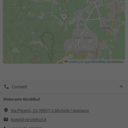
Leaflet
|
©
OpenStreetMap
Contributors
Contatti
Ristorante Stroblhof
Via Piganò, 25,39057,S.Michele | Appiano
hotel@stroblhof.it