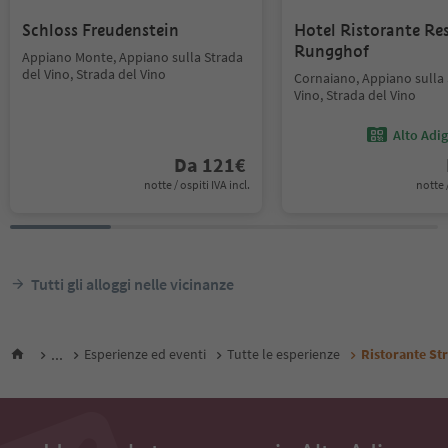
Schloss Freudenstein
Hotel Ristorante Re
Rungghof
Appiano Monte, Appiano sulla Strada
del Vino, Strada del Vino
Cornaiano, Appiano sulla 
Vino, Strada del Vino
Alto Adi
Da
121
€
notte / ospiti IVA incl.
notte /
Tutti gli alloggi nelle vicinanze
...
Esperienze ed eventi
Tutte le esperienze
Ristorante St