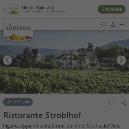
Südtirol Guide App
Download
La guida digitale dell´Alto Adige
men
favoriti
user lin
1
/
5
Bar / Café / Bistro
Ristorante Stroblhof
Pigano, Appiano sulla Strada del Vino, Strada del Vino