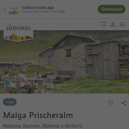
Südtirol Guide App
Download
La guida digitale dell´Alto Adige
men
favoriti
user lin
Malga
Malga Prischeralm
Ridanna, Racines, Vipiteno e dintorni