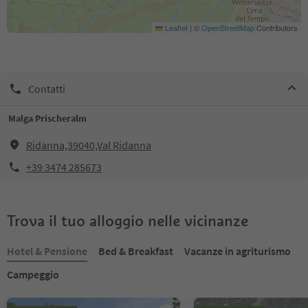
Leaflet
|
©
OpenStreetMap
Contributors
Contatti
Malga Prischeralm
Ridanna,39040,Val Ridanna
+39 3474 285673
Trova il tuo alloggio nelle vicinanze
Hotel & Pensione
Bed & Breakfast
Vacanze in agriturismo
Campeggio