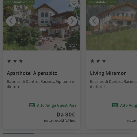
Prenotabile online
Prenotabile online
1
/
27
Aparthotel Alpenspitz
Living Miramor
Racines di Dentro, Racines, Vipiteno e
Racines di Dentro, Racines
dintorni
dintorni
Alto Adige Guest Pass
Alto Adi
Da
80
€
notte / ospiti IVA incl.
notte /