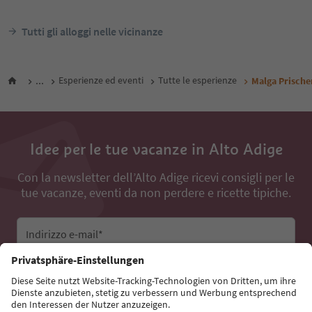
Tutti gli alloggi nelle vicinanze
...
Esperienze ed eventi
Tutte le esperienze
Malga Prisch
Idee per le tue vacanze in Alto Adige
Con la newsletter dell’Alto Adige ricevi consigli per le
tue vacanze, eventi da non perdere e ricette tipiche.
Indirizzo e-mail*
Iscriviti alla newsletter