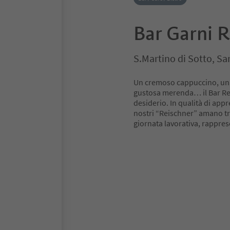
Bar Garni R
S.Martino di Sotto, Sa
Un cremoso cappuccino, una 
gustosa merenda… il Bar Rei
desiderio. In qualità di app
nostri “Reischner” amano t
giornata lavorativa, rappres