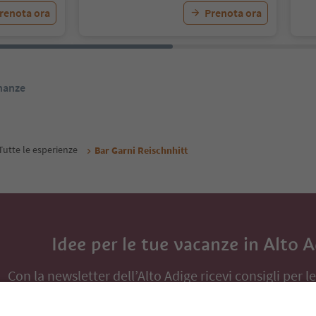
renota ora
Prenota ora
inanze
Tutte le esperienze
Bar Garni Reischnhitt
Idee per le tue vacanze in Alto 
Con la newsletter dell’Alto Adige ricevi consigli per l
eventi da non perdere e ricette tipiche.