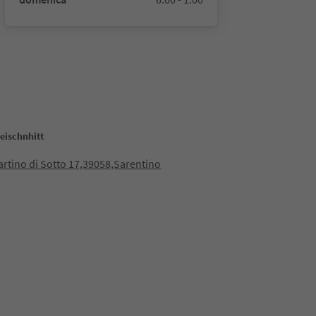
eischnhitt
rtino di Sotto 17,39058,Sarentino