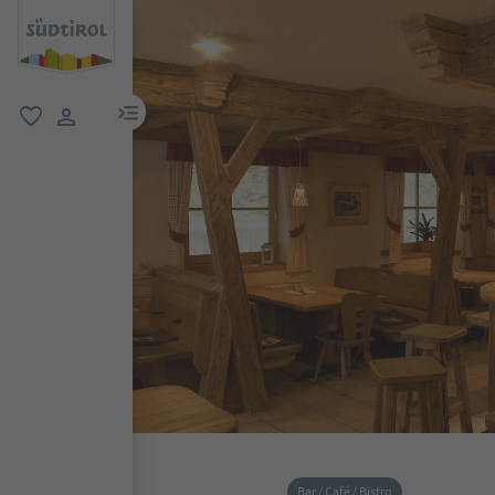
menu link
favoriti
user link
Bar / Café / Bistro