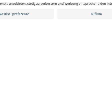
Indirizzo e-mail*
Iscriviti alla newsletter
E
Privacy Policy
Termini e condizioni
Crediti
Cookie Policy