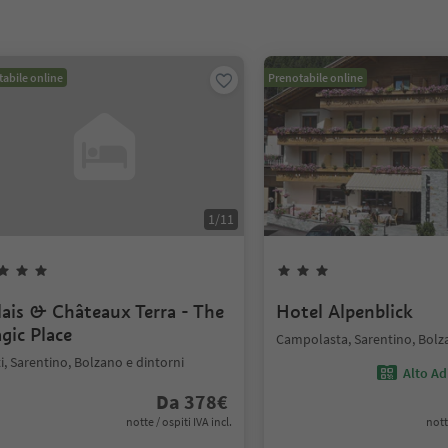
abile online
Prenotabile online
1
/
11
lais & Châteaux Terra - The
Hotel Alpenblick
gic Place
Campolasta, Sarentino, Bolz
i, Sarentino, Bolzano e dintorni
Alto Ad
Da
378
€
notte / ospiti IVA incl.
nott