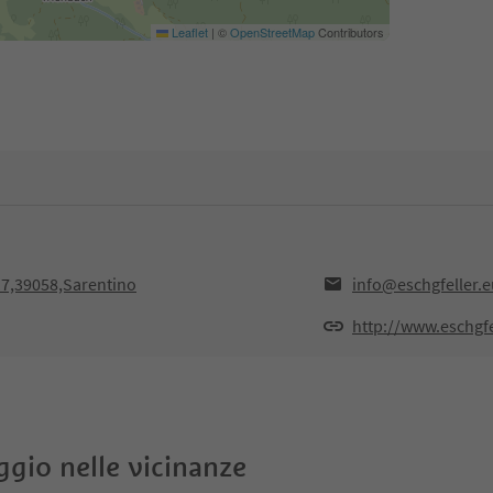
Leaflet
|
©
OpenStreetMap
Contributors
17,39058,Sarentino
info@eschgfeller.e
http://www.eschgfe
oggio nelle vicinanze