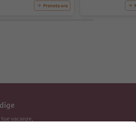
Prenota ora
Adige
e tue vacanze,