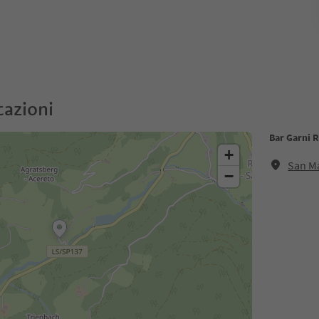
cazioni
Bar Garni R
+
San Ma
−