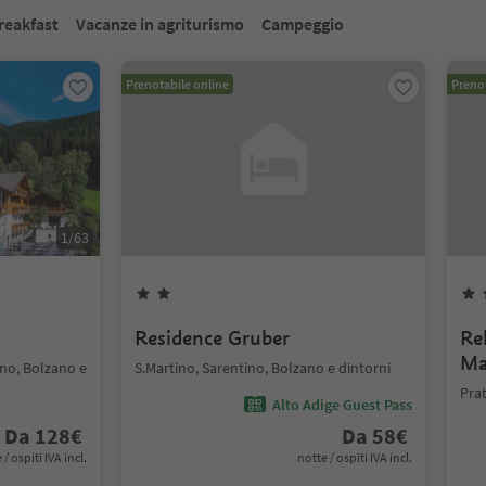
reakfast
Vacanze in agriturismo
Campeggio
Prenotabile online
Prenot
1
/
63
Residence Gruber
Re
Ma
ino, Bolzano e
S.Martino, Sarentino, Bolzano e dintorni
Prat
Alto Adige Guest Pass
Da
128
€
Da
58
€
 / ospiti IVA incl.
notte / ospiti IVA incl.