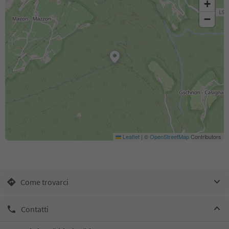
+
−
Leaflet
|
©
OpenStreetMap
Contributors
Come trovarci
Contatti