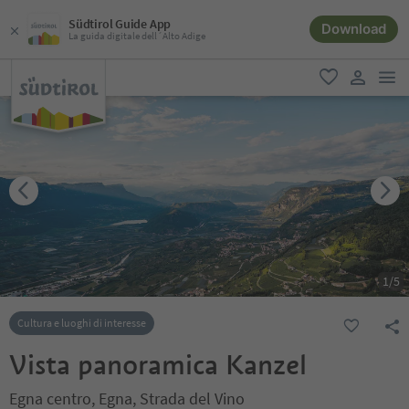
Südtirol Guide App
Download
La guida digitale dell´Alto Adige
men
favoriti
user lin
1
/
5
Cultura e luoghi di interesse
Vista panoramica Kanzel
Egna centro, Egna, Strada del Vino