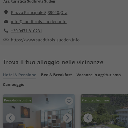
Ass. turistica Südtirols Süden
Piazza Principale 5,39040,Ora
info@suedtirols-sueden.info
+39 0471 810231
https://www.suedtirols-sueden.info
Trova il tuo alloggio nelle vicinanze
Hotel & Pensione
Bed & Breakfast
Vacanze in agriturismo
Campeggio
Prenotabile online
Prenotabile online