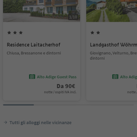
1
/
10
Residence Laitacherhof
Landgasthof Wöhrm
Chiusa, Bressanone e dintorni
Giovignano, Velturno, Br
dintorni
Alto Adige Guest Pass
Alto Adi
Da
90
€
notte / ospiti IVA incl.
notte /
Tutti gli alloggi nelle vicinanze