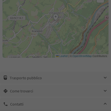
Leaflet
|
©
OpenStreetMap
Contributors
Trasporto pubblico
Come trovarci
Contatti