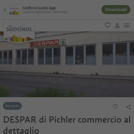
Südtirol Guide App
Download
La guida digitale dell´Alto Adige
men
favoriti
user lin
Bevande
DESPAR di Pichler commercio al
dettaglio