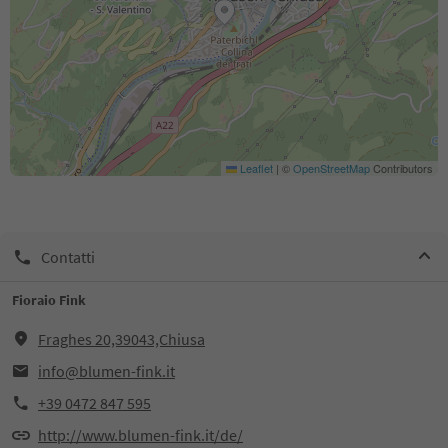
Leaflet
|
©
OpenStreetMap
Contributors
Contatti
Fioraio Fink
Fraghes 20,39043,Chiusa
info@blumen-fink.it
+39 0472 847 595
http://www.blumen-fink.it/de/