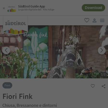
Südtirol Guide App
Download
La guida digitale dell´Alto Adige
men
favoriti
user lin
1
/
2
Fiori
Fiori Fink
Chiusa, Bressanone e dintorni