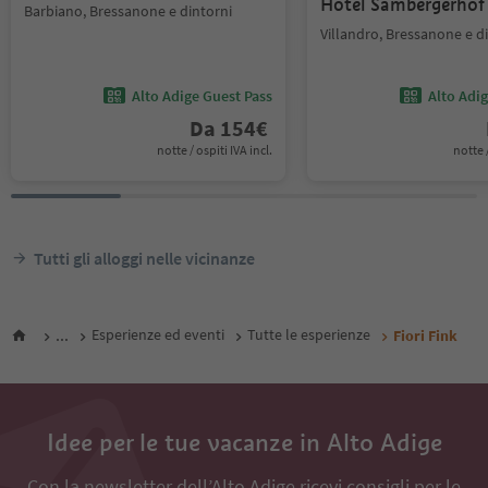
Hotel Sambergerhof
Barbiano, Bressanone e dintorni
Villandro, Bressanone e d
Alto Adige Guest Pass
Alto Adi
Da
154
€
notte / ospiti IVA incl.
notte /
Tutti gli alloggi nelle vicinanze
...
Esperienze ed eventi
Tutte le esperienze
Fiori Fink
Idee per le tue vacanze in Alto Adige
Con la newsletter dell’Alto Adige ricevi consigli per le