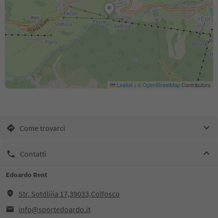
Leaflet
|
©
OpenStreetMap
Contributors
Come trovarci
Contatti
Edoardo Rent
Str. Sotdlijia 17,39033,Colfosco
info@sportedoardo.it