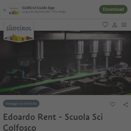
Südtirol Guide App
Download
La guida digitale dell´Alto Adige
men
favoriti
user lin
Noleggio sci di fondo
Edoardo Rent - Scuola Sci
Colfosco