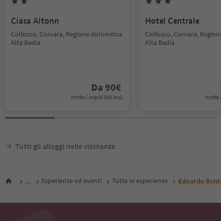
Ciasa Altonn
Hotel Centrale
Colfosco, Corvara, Regione dolomitica
Colfosco, Corvara, Region
Alta Badia
Alta Badia
Da
90
€
notte / ospiti IVA incl.
notte /
Tutti gli alloggi nelle vicinanze
...
Esperienze ed eventi
Tutte le esperienze
Edoardo Rent 