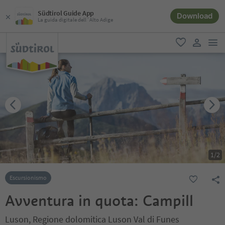
Südtirol Guide App
Download
La guida digitale dell´Alto Adige
men
favoriti
user lin
1
/
2
Escursionismo
Avventura in quota: Campill
Luson, Regione dolomitica Luson Val di Funes