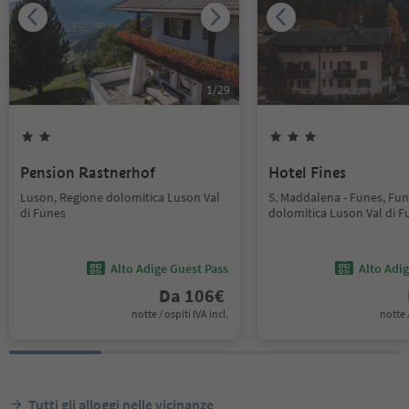
1
/
29
Pension Rastnerhof
Hotel Fines
Luson, Regione dolomitica Luson Val
S. Maddalena - Funes, Fun
di Funes
dolomitica Luson Val di F
Alto Adige Guest Pass
Alto Adi
Da
106
€
notte / ospiti IVA incl.
notte /
Tutti gli alloggi nelle vicinanze