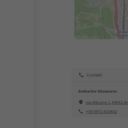
Contatti
Seebacher Süsswaren
via Albuino 1,39042,
+39 0472 833452