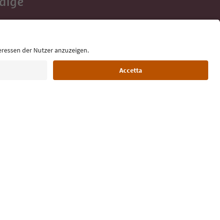
Adige
e tue vacanze,
Lingua: Italiano