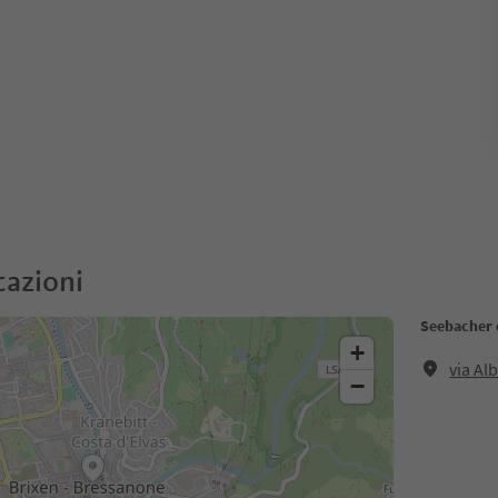
cazioni
Seebacher 
+
via Al
−