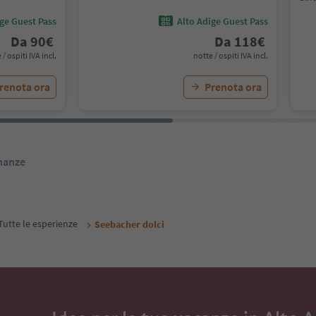
ige Guest Pass
Alto Adige Guest Pass
Da
90
€
Da
118
€
 / ospiti IVA incl.
notte / ospiti IVA incl.
renota ora
Prenota ora
inanze
Tutte le esperienze
Seebacher dolci