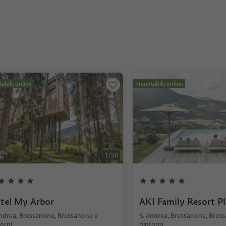
abile online
Prenotabile online
1
/
30
tel My Arbor
AKI Family Resort P
Andrea, Bressanone, Bressanone e
S. Andrea, Bressanone, Bres
orni
dintorni