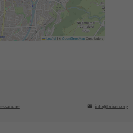
Leaflet
|
©
OpenStreetMap
Contributors
Bressanone
info@brixen.org