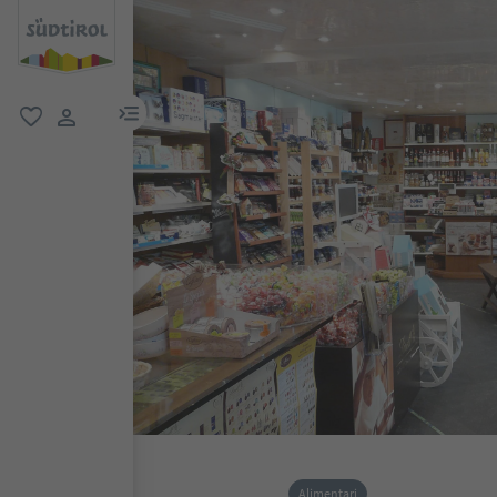
menu link
favoriti
user link
Alimentari