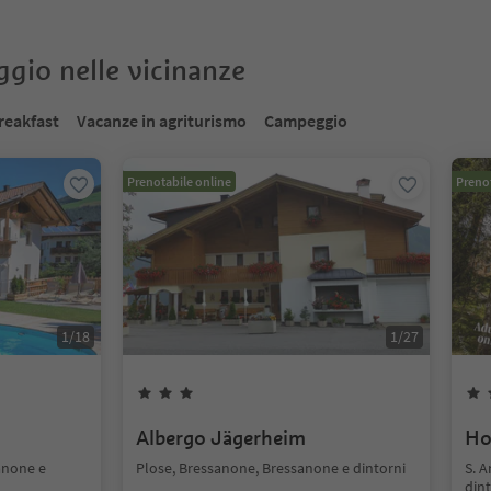
oggio nelle vicinanze
reakfast
Vacanze in agriturismo
Campeggio
Prenotabile online
Prenot
1
/
18
1
/
27
Albergo Jägerheim
Ho
anone e
Plose, Bressanone, Bressanone e dintorni
S. 
dint