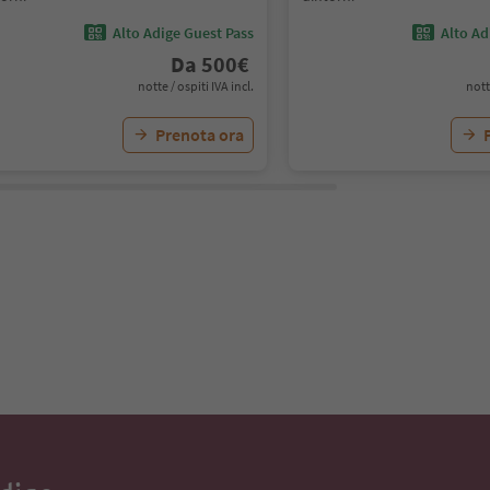
Alto Adige Guest Pass
Alto Ad
Da
500
€
notte / ospiti IVA incl.
nott
Prenota ora