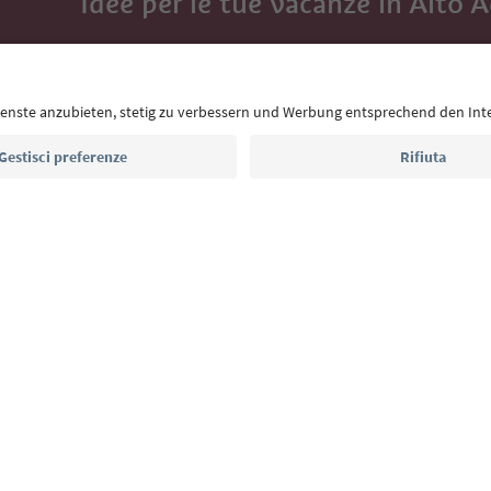
Idee per le tue vacanze in Alto 
Con la newsletter dell’Alto Adige ricevi consigli per l
eventi da non perdere e ricette tipiche.
Indirizzo e-mail*
Iscriviti alla newsletter