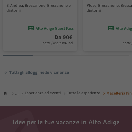
S. Andrea, Bressanone, Bressanone e
Plose, Bressanone, Bress
dintorni
dintorni
Alto Adige Guest Pass
Alto Adi
Da
90
€
notte / ospiti IVA incl.
notte /
Tutti gli alloggi nelle vicinanze
...
Esperienze ed eventi
Tutte le esperienze
Macelleria Fi
Idee per le tue vacanze in Alto Adige