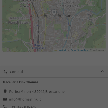
Leaflet
|
©
OpenStreetMap
Contributors
Contatti
Macelleria Fink Thomas
Portici Minori 4,39042,Bressanone
info@thomasfink.it
+39 0472 836326