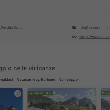
Fiè allo Sciliar
info@seiseralm.it
https://www.seiser
oggio nelle vicinanze
reakfast
Vacanze in agriturismo
Campeggio
Prenotabile online
Prenot