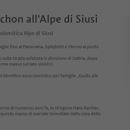
chon all'Alpe di Siusi
olomitica Alpe di Siusi
iglie fino al Panorama, Spitzbühl e ritorno al punto
lla strada asfaltata in direzione di Saltria, dopo
rme masso sul lato sinistro.
l librettino escursionistico per famiglie „Guida alle
iorno di numerosi anni fa, lo stregone Hans Kachler,
ò questo masso di svariate tonnellate dalla cima dello