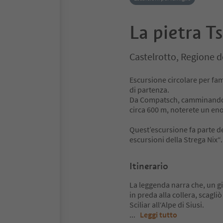
La pietra Ts
Castelrotto, Regione d
Escursione circolare per fam
di partenza.
Da Compatsch, camminando su
circa 600 m, noterete un eno
Quest’escursione fa parte de
escursioni della Strega Nix“.
Itinerario
La leggenda narra che, un g
in preda alla collera, scagli
Sciliar all‘Alpe di Siusi.
...
Leggi tutto