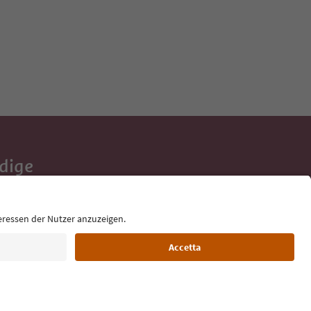
Adige
e tue vacanze,