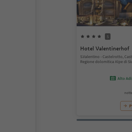
S
Hotel Valentinerhof
S.Valentino - Castelrotto, Cast
Regione dolomitica Alpe di Si
Alto Ad
notte
P