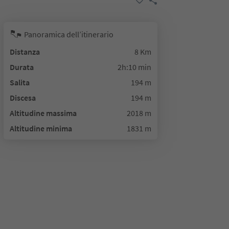
Panoramica dell’itinerario
Distanza
8 Km
Durata
2h:10 min
Salita
194 m
Discesa
194 m
Altitudine massima
2018 m
Altitudine minima
1831 m