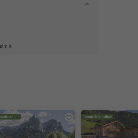
alm.it
abile online
Prenotabile online