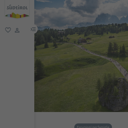
menu link
favoriti
user link
Escursioni per famiglie