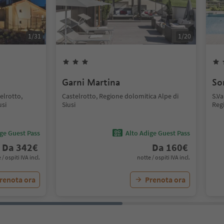
1
/
31
1
/
20
Garni Martina
So
elrotto,
Castelrotto, Regione dolomitica Alpe di
S.Va
usi
Siusi
Regi
ige Guest Pass
Alto Adige Guest Pass
Da
342
€
Da
160
€
 / ospiti IVA incl.
notte / ospiti IVA incl.
renota ora
Prenota ora