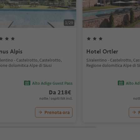
1
/
29
nus Alpis
Hotel Ortler
lentino - Castelrotto, Castelrotto,
S.Valentino - Castelrotto, Cas
one dolomitica Alpe di Siusi
Regione dolomitica Alpe di Si
Alto Adige Guest Pass
Alto Ad
Da
218
€
notte / ospiti IVA incl.
nott
Prenota ora