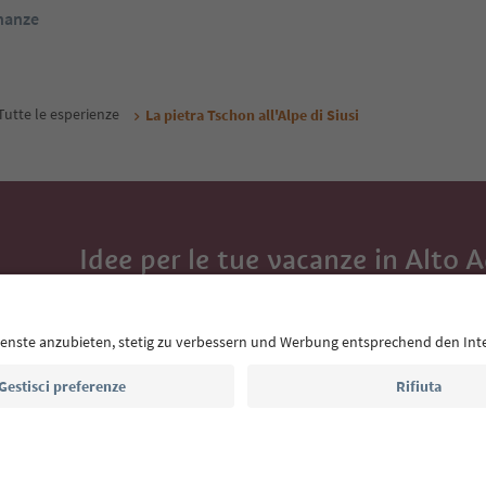
inanze
Tutte le esperienze
La pietra Tschon all'Alpe di Siusi
Idee per le tue vacanze in Alto 
Con la newsletter dell’Alto Adige ricevi consigli per l
eventi da non perdere e ricette tipiche.
Indirizzo e-mail*