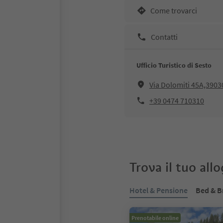
Come trovarci
Contatti
Ufficio Turistico di Sesto
Via Dolomiti 45A,3903
+39 0474 710310
Trova il tuo all
Hotel & Pensione
Bed & B
Prenotabile online