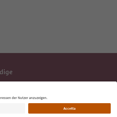
Adige
e tue vacanze,