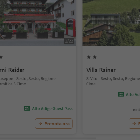
1
/
22
rni Reider
Villa Rainer
useppe - Sesto, Sesto, Regione
S. Vito - Sesto, Sesto, Region
omitica 3 Cime
Cime
Alto Ad
Alto Adige Guest Pass
nott
Prenota ora