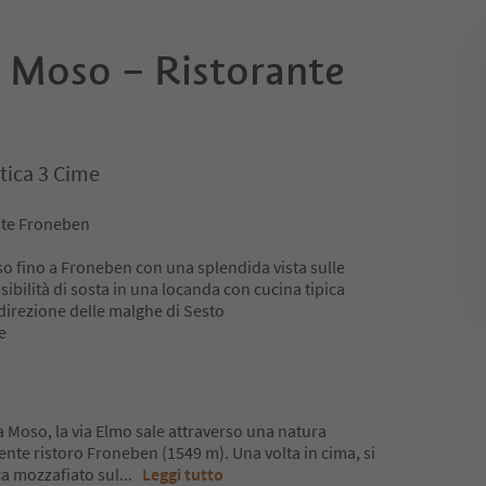
: Moso – Ristorante
tica 3 Cime
nte Froneben
o fino a Froneben con una splendida vista sulle
ibilità di sosta in una locanda con cucina tipica
 direzione delle malghe di Sesto
e
 Moso, la via Elmo sale attraverso una natura
iente ristoro Froneben (1549 m). Una volta in cima, si
a mozzafiato sul
...
Leggi tutto