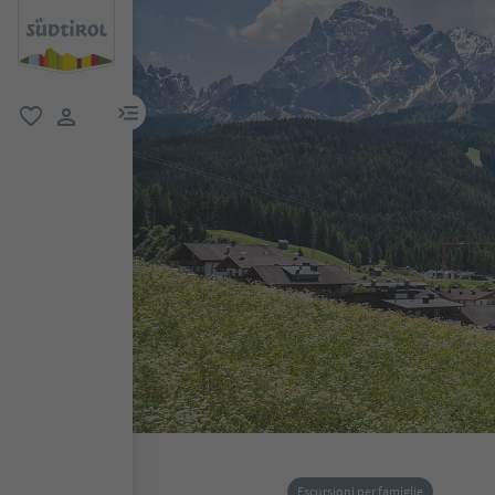
menu link
favoriti
user link
Escursioni per famiglie