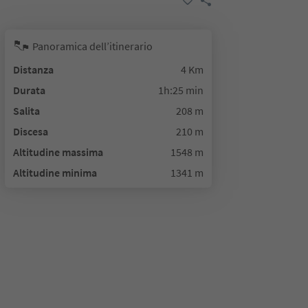
Panoramica dell’itinerario
Distanza
4 Km
Durata
1h:25 min
Salita
208 m
Discesa
210 m
Altitudine massima
1548 m
Altitudine minima
1341 m