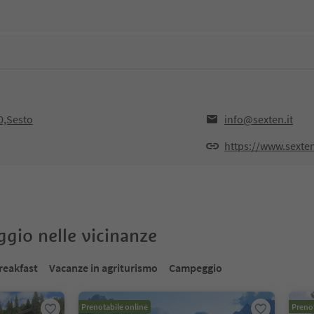
0,Sesto
info@sexten.it
https://www.sexten
oggio nelle vicinanze
reakfast
Vacanze in agriturismo
Campeggio
Prenotabile online
Prenot