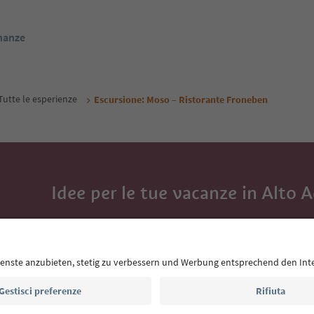
inanze
Tutte le esperienze
Escursione: Moso – Ristorante Froneben
Idee per le tue vacanze in Alto 
Con la newsletter dell’Alto Adige ricevi consigli per l
eventi da non perdere e ricette tipiche.
Indirizzo e-mail*