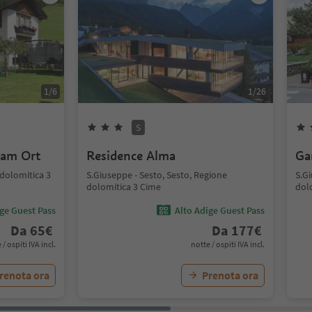
1
/
6
1
/
26
S
 am Ort
Residence Alma
Ga
 dolomitica 3
S.Giuseppe - Sesto, Sesto, Regione
S.Gi
dolomitica 3 Cime
dol
ige Guest Pass
Alto Adige Guest Pass
Da
65
€
Da
177
€
 / ospiti IVA incl.
notte / ospiti IVA incl.
renota ora
Prenota ora