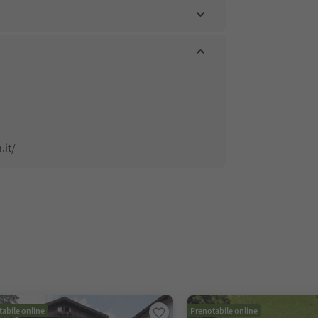
.it/
abile online
Prenotabile online