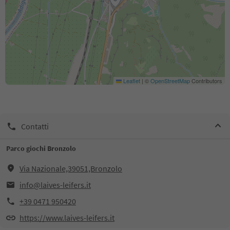
Leaflet
|
©
OpenStreetMap
Contributors
Contatti
Parco giochi Bronzolo
Via Nazionale,39051,Bronzolo
info@laives-leifers.it
+39 0471 950420
https://www.laives-leifers.it