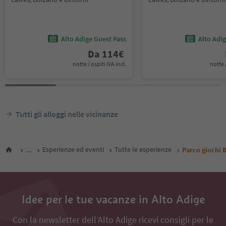
Alto Adige Guest Pass
Alto Adi
Da
114
€
notte / ospiti IVA incl.
notte /
Tutti gli alloggi nelle vicinanze
...
Esperienze ed eventi
Tutte le esperienze
Parco giochi 
Idee per le tue vacanze in Alto Adige
Con la newsletter dell’Alto Adige ricevi consigli per le