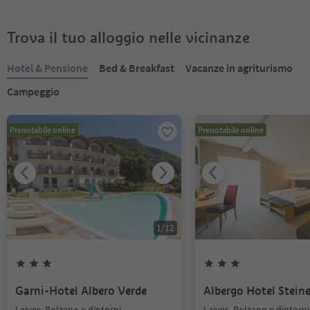
Trova il tuo alloggio nelle vicinanze
Hotel & Pensione
Bed & Breakfast
Vacanze in agriturismo
Campeggio
Prenotabile online
Prenotabile online
1
/
12
Garni-Hotel Albero Verde
Albergo Hotel Steine
Laives, Bolzano e dintorni
Laives, Bolzano e dintorni