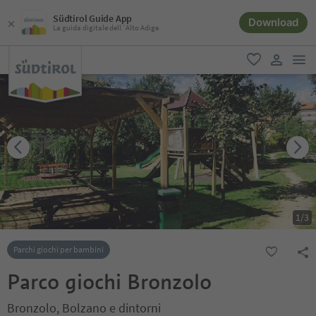
Südtirol Guide App
Download
La guida digitale dell´Alto Adige
men
favoriti
user lin
1
/
3
Parchi giochi per bambini
Parco giochi Bronzolo
Bronzolo, Bolzano e dintorni