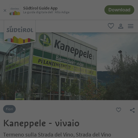
Südtirol Guide App
Download
La guida digitale dell´Alto Adige
men
favoriti
user lin
Fiori
Kaneppele - vivaio
Termeno sulla Strada del Vino, Strada del Vino