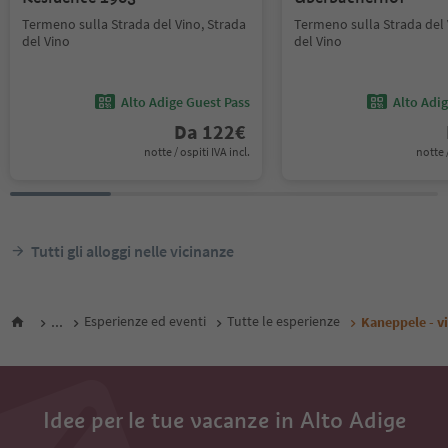
Termeno sulla Strada del Vino, Strada
Termeno sulla Strada del 
del Vino
del Vino
Alto Adige Guest Pass
Alto Adi
Da
122
€
notte / ospiti IVA incl.
notte /
Tutti gli alloggi nelle vicinanze
...
Esperienze ed eventi
Tutte le esperienze
Kaneppele - v
Idee per le tue vacanze in Alto Adige