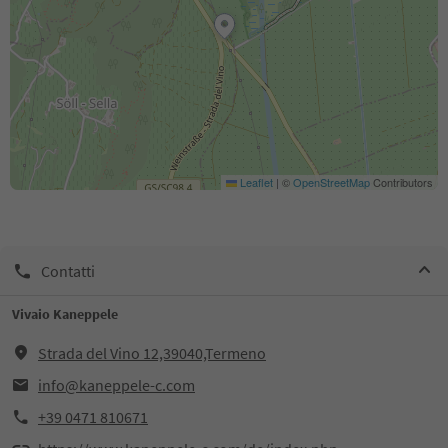
Leaflet
|
©
OpenStreetMap
Contributors
Contatti
Vivaio Kaneppele
Strada del Vino 12,39040,Termeno
info@kaneppele-c.com
+39 0471 810671