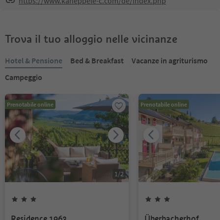
https://www.kaneppele-c.com/de/index.php
Trova il tuo alloggio nelle vicinanze
Hotel & Pensione
Bed & Breakfast
Vacanze in agriturismo
Campeggio
Prenotabile online
Prenotabile online
1
/
2
Residence 1963
Überbacherhof