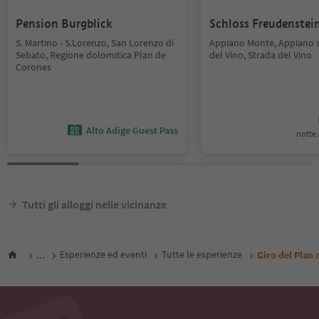
Pension Burgblick
Schloss Freudenstei
S. Martino - S.Lorenzo, San Lorenzo di
Appiano Monte, Appiano s
Sebato, Regione dolomitica Plan de
del Vino, Strada del Vino
Corones
Alto Adige Guest Pass
notte /
Tutti gli alloggi nelle vicinanze
...
Esperienze ed eventi
Tutte le esperienze
Giro del Plan