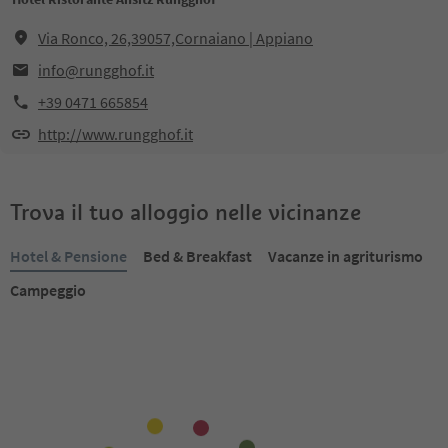
Via Ronco, 26,39057,Cornaiano | Appiano
info@rungghof.it
+39 0471 665854
http://www.rungghof.it
Trova il tuo alloggio nelle vicinanze
Hotel & Pensione
Bed & Breakfast
Vacanze in agriturismo
Campeggio