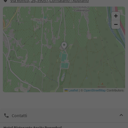
Via Ronco, 26,39057,Cornaiano | Appiano
+
−
Leaflet
|
©
OpenStreetMap
Contributors
Contatti
Hotel Ristorante Ansitz Rungghof