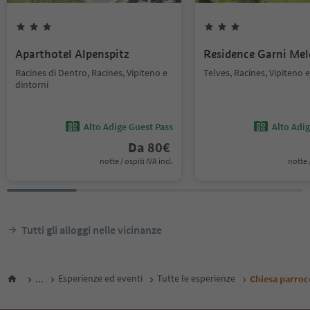
Aparthotel Alpenspitz
Residence Garni Mel
Racines di Dentro, Racines, Vipiteno e
Telves, Racines, Vipiteno e
dintorni
Alto Adige Guest Pass
Alto Adi
Da
80
€
notte / ospiti IVA incl.
notte /
Tutti gli alloggi nelle vicinanze
...
Esperienze ed eventi
Tutte le esperienze
Chiesa parrocc