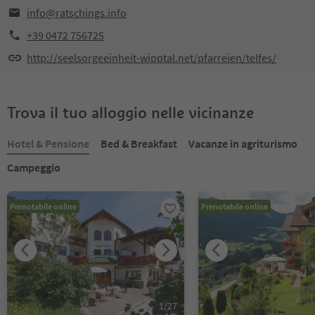
info@ratschings.info
+39 0472 756725
http://seelsorgeeinheit-wipptal.net/pfarreien/telfes/
Trova il tuo alloggio nelle vicinanze
Hotel & Pensione
Bed & Breakfast
Vacanze in agriturismo
Campeggio
Prenotabile online
Prenotabile online
1
/
27