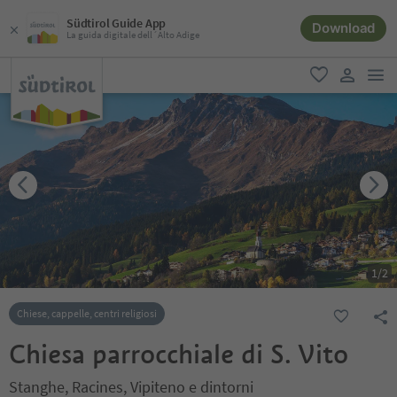
Südtirol Guide App
Download
La guida digitale dell´Alto Adige
men
favoriti
user lin
1
/
2
Chiese, cappelle, centri religiosi
Chiesa parrocchiale di S. Vito
Stanghe, Racines, Vipiteno e dintorni