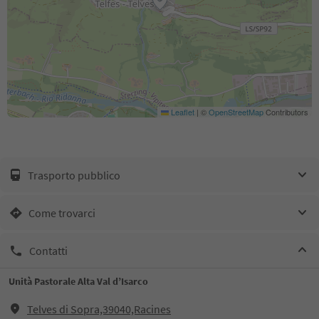
Leaflet
|
©
OpenStreetMap
Contributors
Trasporto pubblico
Come trovarci
Contatti
Unità Pastorale Alta Val d’Isarco
Telves di Sopra,39040,Racines