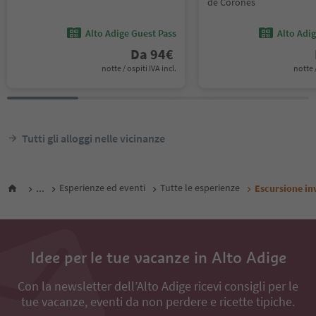
de Corones
Alto Adige Guest Pass
Alto Adi
Da
94
€
notte / ospiti IVA incl.
notte /
Tutti gli alloggi nelle vicinanze
...
Esperienze ed eventi
Tutte le esperienze
Escursione inv
Idee per le tue vacanze in Alto Adige
Con la newsletter dell’Alto Adige ricevi consigli per le
tue vacanze, eventi da non perdere e ricette tipiche.