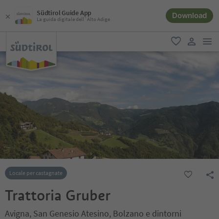
Südtirol Guide App
Download
La guida digitale dell´Alto Adige
men
favoriti
user lin
Locale per castagnate
Trattoria Gruber
Avigna, San Genesio Atesino, Bolzano e dintorni