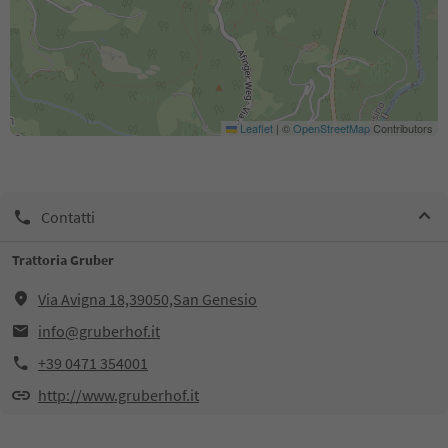
Leaflet
|
©
OpenStreetMap
Contributors
Contatti
Trattoria Gruber
Via Avigna 18,39050,San Genesio
info@gruberhof.it
+39 0471 354001
http://www.gruberhof.it