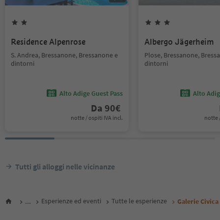
Residence Alpenrose
Albergo Jägerheim
S. Andrea, Bressanone, Bressanone e
Plose, Bressanone, Bress
dintorni
dintorni
Alto Adige Guest Pass
Alto Adi
Da
90
€
notte / ospiti IVA incl.
notte /
Tutti gli alloggi nelle vicinanze
...
Esperienze ed eventi
Tutte le esperienze
Galerie Civic