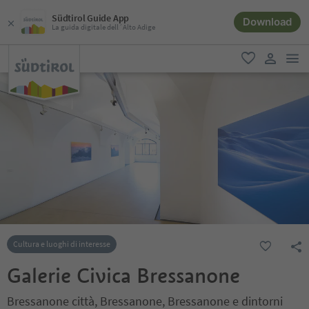
Südtirol Guide App
Download
La guida digitale dell´Alto Adige
men
favoriti
user lin
Cultura e luoghi di interesse
Galerie Civica Bressanone
Bressanone città, Bressanone, Bressanone e dintorni