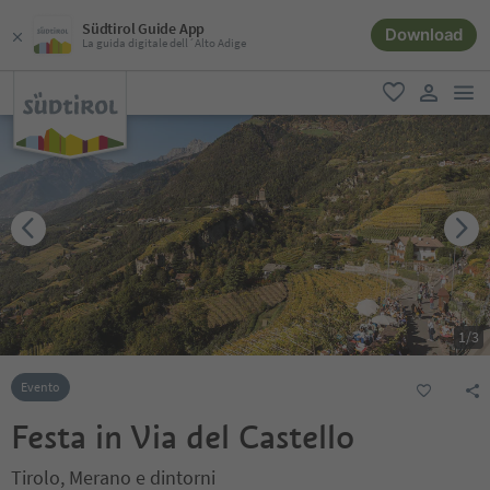
Südtirol Guide App
Download
La guida digitale dell´Alto Adige
men
favoriti
user lin
1
/
3
Evento
Festa in Via del Castello
Tirolo, Merano e dintorni