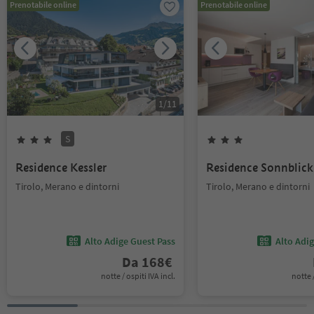
Prenotabile online
Prenotabile online
1
/
11
S
Residence Kessler
Residence Sonnblick
Tirolo, Merano e dintorni
Tirolo, Merano e dintorni
Alto Adige Guest Pass
Alto Adi
Da
168
€
notte / ospiti IVA incl.
notte /