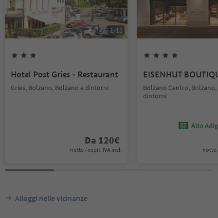
1
/
11
Hotel Post Gries - Restaurant
EISENHUT BOUTIQ
Gries, Bolzano, Bolzano e dintorni
Bolzano Centro, Bolzano,
dintorni
Alto Adi
Da
120
€
notte / ospiti IVA incl.
notte /
Alloggi nelle vicinanze