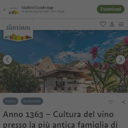
Südtirol Guide App
Download
La guida digitale dell´Alto Adige
men
favoriti
user lin
1
/
3
Evento
Enoturismo
Anno 1363 – Cultura del vino
presso la più antica famiglia di