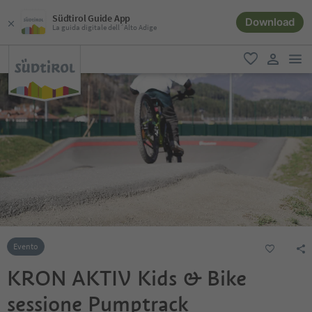
Südtirol Guide App
Download
La guida digitale dell´Alto Adige
men
favoriti
user lin
Evento
KRON AKTIV Kids & Bike
sessione Pumptrack