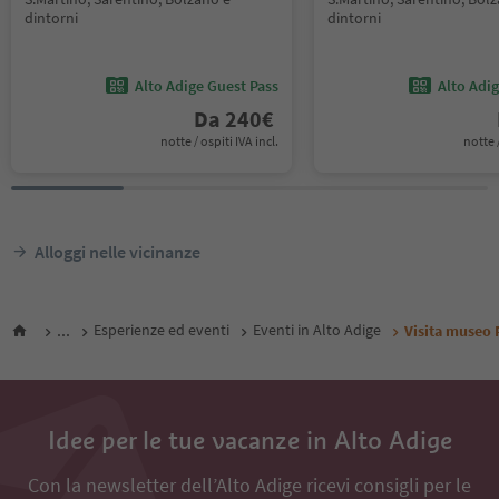
dintorni
dintorni
Alto Adige Guest Pass
Alto Adi
Da
240
€
notte / ospiti IVA incl.
notte /
Alloggi nelle vicinanze
...
Esperienze ed eventi
Eventi in Alto Adige
Visita museo
Idee per le tue vacanze in Alto Adige
Con la newsletter dell’Alto Adige ricevi consigli per le