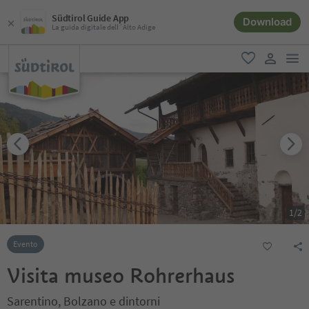
Südtirol Guide App
Download
La guida digitale dell´Alto Adige
men
favoriti
user lin
1
/
2
Evento
Visita museo Rohrerhaus
Sarentino, Bolzano e dintorni