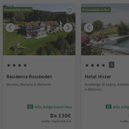
Prenotabile online
Prenotabile online
1
/
12
S
Residence Rossboden
Hotel Hirzer
Verano, Merano e dintorni
Avelengo di sopra, Avele
e dintorni
Alto Adige Guest Pass
Alto Adi
Da
130
€
notte / ospiti IVA incl.
notte /