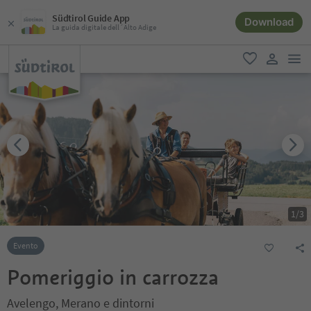
Südtirol Guide App
Download
La guida digitale dell´Alto Adige
men
favoriti
user lin
1
/
3
Evento
Pomeriggio in carrozza
Avelengo, Merano e dintorni